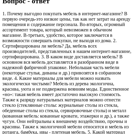
Вопрос - ответ
1. Почему выгодно покупать мебель в интернет-магазине? В
первую очередь-это низкие цены, так как нет затрат на аренду
помещения и содержание персонала. Во-вторых, огромный
ассортимент товара, который невозможен в обычном
магазине. В-третьих, удобство, которое заключается в
возможности совершать покупки, не выходя из дома. 2.
Сертифицирована ли мебель? Да, мебель всех
производителей, представленных в нашем интернет-магазине,
сертифицирована. 3. В каком виде доставляется мебель? В
основном вся мебель доставляется в разобранном виде в
надежной фабричной упаковке. Небольшая часть мебели
(некоторые стулья, диваны и др.) привозятся в собранном
виде. 4. Какие материалы для мебели можно назвать
экологически чистыми? Мебель из дерева экологична,
красива, уюта и не подвержена веяниям моды. Единственное
«но»: такая мебель имеет достаточно высокую стоимость.
Также к разряду натуральных материалов можно отнести
стекло (стеклянные столы: журнальные столы из стекла,
обеденные столы из стекла, сервировочные столы) и металл
(кованная мебель: кованные кровати, этажерки и др.), а также
чугун. Они нейтральны к внешнему воздействию, прочны и
красивы. Также к экологичной мебели относится и мебель из
ротанга, бамбука, ивы - плетеная мебель. 5. Какой материал