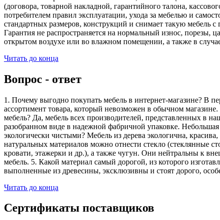
(договора, товарной накладной, гарантийного талона, кассово
потребителем правил эксплуатации, ухода за мебелью и самос
стандартных размеров, конструкций и снимает такую мебель с 
Гарантия не распространяется на нормальный износ, порезы, ца
открытом воздухе или во влажном помещении, а также в случа
Читать до конца
Вопрос - ответ
1. Почему выгодно покупать мебель в интернет-магазине? В пе
ассортимент товара, который невозможен в обычном магазине. 
мебель? Да, мебель всех производителей, представленных в наш
разобранном виде в надежной фабричной упаковке. Небольшая ч
экологически чистыми? Мебель из дерева экологична, красива,
натуральных материалов можно отнести стекло (стеклянные сто
кровати, этажерки и др.), а также чугун. Они нейтральны к вн
мебель. 5. Какой материал самый дорогой, из которого изгота
выполненные из древесины, эксклюзивны и стоят дорого, особ
Читать до конца
Сертификаты поставщиков