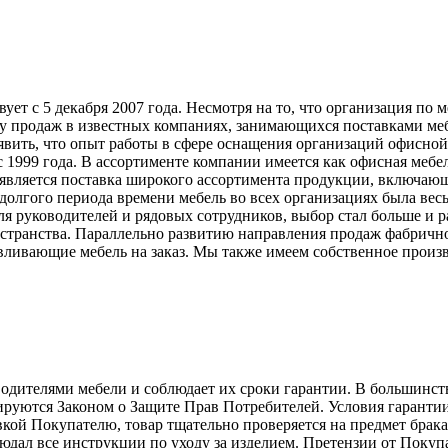
т с 5 декабря 2007 года. Несмотря на то, что организация по 
у продаж в известных компаниях, занимающихся поставками меб
явить, что опыт работы в сфере оснащения организаций офисной
999 года. В ассортименте компании имеется как офисная мебель
вляется поставка широкого ассортимента продукции, включающ
долгого периода времени мебель во всех организациях была вес
ля руководителей и рядовых сотрудников, выбор стал больше и 
странства. Параллельно развитию направления продаж фабрично
ливающие мебель на заказ. Мы также имеем собственное произв
телями мебели и соблюдает их сроки гарантии. В большинстве с
лируются Законом о Защите Прав Потребителей. Условия гарантии
авкой Покупателю, товар тщательно проверяется на предмет брак
людал все инструкции по уходу за изделием. Претензии от Пок