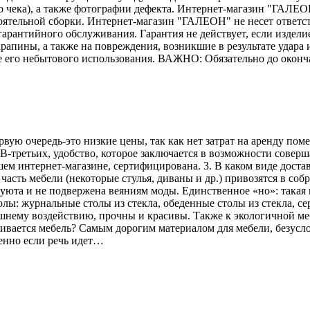
го чека), а также фотографии дефекта. Интернет-магазин "ГАЛЕО
тоятельной сборки. Интернет-магазин "ГАЛЕОН" не несет ответс
гарантийного обслуживания. Гарантия не действует, если издели
рапины, а также на повреждения, возникшие в результате удара и
е его небытового использования. ВАЖНО: Обязательно до оконч
рвую очередь-это низкие цены, так как нет затрат на аренду по
В-третьих, удобство, которое заключается в возможности соверш
ем интернет-магазине, сертифицирована. 3. В каком виде достав
асть мебели (некоторые стулья, диваны и др.) привозятся в соб
 уюта и не подвержена веяниям моды. Единственное «но»: такая 
лы: журнальные столы из стекла, обеденные столы из стекла, се
ешнему воздействию, прочны и красивы. Также к экологичной меб
вливается мебель? Самым дорогим материалом для мебели, безусл
енно если речь идет…