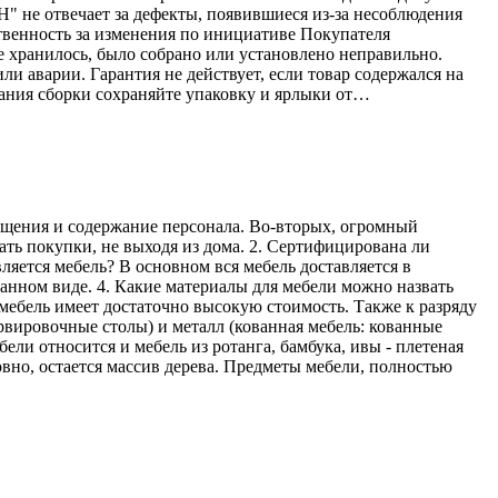
Н" не отвечает за дефекты, появившиеся из-за несоблюдения
твенность за изменения по инициативе Покупателя
е хранилось, было собрано или установлено неправильно.
ли аварии. Гарантия не действует, если товар содержался на
ания сборки сохраняйте упаковку и ярлыки от…
мещения и содержание персонала. Во-вторых, огромный
ать покупки, не выходя из дома. 2. Сертифицирована ли
ляется мебель? В основном вся мебель доставляется в
ранном виде. 4. Какие материалы для мебели можно назвать
мебель имеет достаточно высокую стоимость. Также к разряду
рвировочные столы) и металл (кованная мебель: кованные
ели относится и мебель из ротанга, бамбука, ивы - плетеная
овно, остается массив дерева. Предметы мебели, полностью