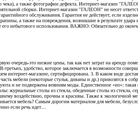
го чека), а также фотографии дефекта. Интернет-магазин "ГАЛЕО
тоятельной сборки. Интернет-магазин "ГАЛЕОН" не несет ответс
гарантийного обслуживания. Гарантия не действует, если издели
рапины, а также на повреждения, возникшие в результате удара и
е его небытового использования. ВАЖНО: Обязательно до оконч
рвую очередь-это низкие цены, так как нет затрат на аренду по
В-третьих, удобство, которое заключается в возможности соверш
ем интернет-магазине, сертифицирована. 3. В каком виде достав
асть мебели (некоторые стулья, диваны и др.) привозятся в соб
 уюта и не подвержена веяниям моды. Единственное «но»: такая 
лы: журнальные столы из стекла, обеденные столы из стекла, се
ешнему воздействию, прочны и красивы. Также к экологичной меб
вливается мебель? Самым дорогим материалом для мебели, безусл
енно если речь идет…