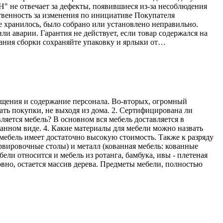
Н" не отвечает за дефекты, появившиеся из-за несоблюдения
твенность за изменения по инициативе Покупателя
е хранилось, было собрано или установлено неправильно.
ли аварии. Гарантия не действует, если товар содержался на
ания сборки сохраняйте упаковку и ярлыки от…
мещения и содержание персонала. Во-вторых, огромный
ать покупки, не выходя из дома. 2. Сертифицирована ли
ляется мебель? В основном вся мебель доставляется в
ранном виде. 4. Какие материалы для мебели можно назвать
мебель имеет достаточно высокую стоимость. Также к разряду
рвировочные столы) и металл (кованная мебель: кованные
ели относится и мебель из ротанга, бамбука, ивы - плетеная
овно, остается массив дерева. Предметы мебели, полностью