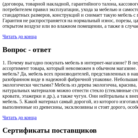
(договора, товарной накладной, гарантийного талона, кассово
потребителем правил эксплуатации, ухода за мебелью и самос
стандартных размеров, конструкций и снимает такую мебель с 
Гарантия не распространяется на нормальный износ, порезы, ца
открытом воздухе или во влажном помещении, а также в случа
Читать до конца
Вопрос - ответ
1. Почему выгодно покупать мебель в интернет-магазине? В пе
ассортимент товара, который невозможен в обычном магазине. 
мебель? Да, мебель всех производителей, представленных в наш
разобранном виде в надежной фабричной упаковке. Небольшая ч
экологически чистыми? Мебель из дерева экологична, красива,
натуральных материалов можно отнести стекло (стеклянные сто
кровати, этажерки и др.), а также чугун. Они нейтральны к вн
мебель. 5. Какой материал самый дорогой, из которого изгота
выполненные из древесины, эксклюзивны и стоят дорого, особ
Читать до конца
Сертификаты поставщиков