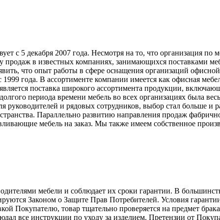
т с 5 декабря 2007 года. Несмотря на то, что организация по 
у продаж в известных компаниях, занимающихся поставками меб
явить, что опыт работы в сфере оснащения организаций офисной
999 года. В ассортименте компании имеется как офисная мебель
вляется поставка широкого ассортимента продукции, включающ
долгого периода времени мебель во всех организациях была вес
ля руководителей и рядовых сотрудников, выбор стал больше и 
странства. Параллельно развитию направления продаж фабрично
ливающие мебель на заказ. Мы также имеем собственное произв
телями мебели и соблюдает их сроки гарантии. В большинстве с
лируются Законом о Защите Прав Потребителей. Условия гарантии
авкой Покупателю, товар тщательно проверяется на предмет брак
людал все инструкции по уходу за изделием. Претензии от Пок