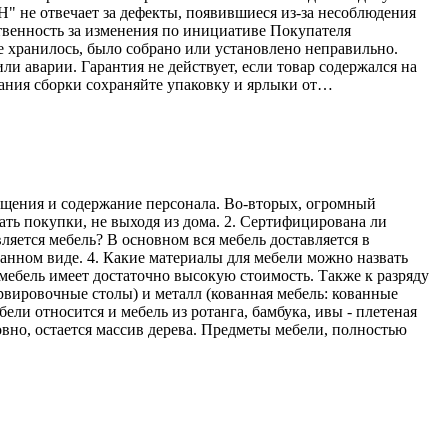
Н" не отвечает за дефекты, появившиеся из-за несоблюдения
твенность за изменения по инициативе Покупателя
е хранилось, было собрано или установлено неправильно.
ли аварии. Гарантия не действует, если товар содержался на
ания сборки сохраняйте упаковку и ярлыки от…
мещения и содержание персонала. Во-вторых, огромный
ать покупки, не выходя из дома. 2. Сертифицирована ли
ляется мебель? В основном вся мебель доставляется в
ранном виде. 4. Какие материалы для мебели можно назвать
мебель имеет достаточно высокую стоимость. Также к разряду
рвировочные столы) и металл (кованная мебель: кованные
ели относится и мебель из ротанга, бамбука, ивы - плетеная
овно, остается массив дерева. Предметы мебели, полностью