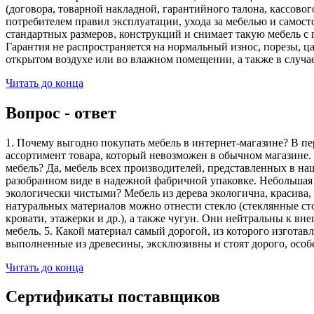
(договора, товарной накладной, гарантийного талона, кассово
потребителем правил эксплуатации, ухода за мебелью и самос
стандартных размеров, конструкций и снимает такую мебель с 
Гарантия не распространяется на нормальный износ, порезы, ца
открытом воздухе или во влажном помещении, а также в случа
Читать до конца
Вопрос - ответ
1. Почему выгодно покупать мебель в интернет-магазине? В пе
ассортимент товара, который невозможен в обычном магазине. 
мебель? Да, мебель всех производителей, представленных в наш
разобранном виде в надежной фабричной упаковке. Небольшая ч
экологически чистыми? Мебель из дерева экологична, красива,
натуральных материалов можно отнести стекло (стеклянные сто
кровати, этажерки и др.), а также чугун. Они нейтральны к вн
мебель. 5. Какой материал самый дорогой, из которого изгота
выполненные из древесины, эксклюзивны и стоят дорого, особ
Читать до конца
Сертификаты поставщиков