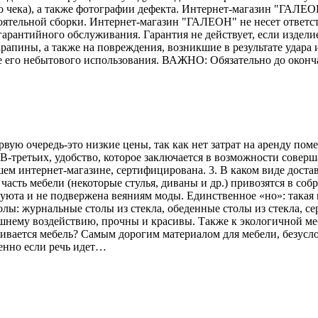
го чека), а также фотографии дефекта. Интернет-магазин "ГАЛЕО
тоятельной сборки. Интернет-магазин "ГАЛЕОН" не несет ответс
гарантийного обслуживания. Гарантия не действует, если издели
рапины, а также на повреждения, возникшие в результате удара и
е его небытового использования. ВАЖНО: Обязательно до оконч
рвую очередь-это низкие цены, так как нет затрат на аренду по
В-третьих, удобство, которое заключается в возможности соверш
ем интернет-магазине, сертифицирована. 3. В каком виде достав
асть мебели (некоторые стулья, диваны и др.) привозятся в соб
 уюта и не подвержена веяниям моды. Единственное «но»: такая 
лы: журнальные столы из стекла, обеденные столы из стекла, се
ешнему воздействию, прочны и красивы. Также к экологичной меб
вливается мебель? Самым дорогим материалом для мебели, безусл
енно если речь идет…