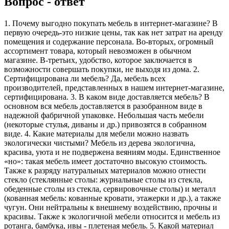
Вопрос - ответ
1. Почему выгодно покупать мебель в интернет-магазине? В
первую очередь-это низкие цены, так как нет затрат на аренду
помещения и содержание персонала. Во-вторых, огромный
ассортимент товара, который невозможен в обычном
магазине. В-третьих, удобство, которое заключается в
возможности совершать покупки, не выходя из дома. 2.
Сертифицирована ли мебель? Да, мебель всех
производителей, представленных в нашем интернет-магазине,
сертифицирована. 3. В каком виде доставляется мебель? В
основном вся мебель доставляется в разобранном виде в
надежной фабричной упаковке. Небольшая часть мебели
(некоторые стулья, диваны и др.) привозятся в собранном
виде. 4. Какие материалы для мебели можно назвать
экологически чистыми? Мебель из дерева экологична,
красива, уюта и не подвержена веяниям моды. Единственное
«но»: такая мебель имеет достаточно высокую стоимость.
Также к разряду натуральных материалов можно отнести
стекло (стеклянные столы: журнальные столы из стекла,
обеденные столы из стекла, сервировочные столы) и металл
(кованная мебель: кованные кровати, этажерки и др.), а также
чугун. Они нейтральны к внешнему воздействию, прочны и
красивы. Также к экологичной мебели относится и мебель из
ротанга, бамбука, ивы - плетеная мебель. 5. Какой материал