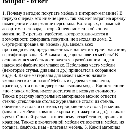
Вопрос - ответ
1. Почему выгодно покупать мебель в интернет-магазине? В
первую очередь-это низкие цены, так как нет затрат на аренду
помещения и содержание персонала. Во-вторых, огромный
ассортимент товара, который невозможен в обычном
магазине. В-третьих, удобство, которое заключается в
возможности совершать покупки, не выходя из дома. 2.
Сертифицирована ли мебель? Да, мебель всех
производителей, представленных в нашем интернет-магазине,
сертифицирована. 3. В каком виде доставляется мебель? В
основном вся мебель доставляется в разобранном виде в
надежной фабричной упаковке. Небольшая часть мебели
(некоторые стулья, диваны и др.) привозятся в собранном
виде. 4. Какие материалы для мебели можно назвать
экологически чистыми? Мебель из дерева экологична,
красива, уюта и не подвержена веяниям моды. Единственное
«но»: такая мебель имеет достаточно высокую стоимость.
Также к разряду натуральных материалов можно отнести
стекло (стеклянные столы: журнальные столы из стекла,
обеденные столы из стекла, сервировочные столы) и металл
(кованная мебель: кованные кровати, этажерки и др.), а также
чугун. Они нейтральны к внешнему воздействию, прочны и
красивы. Также к экологичной мебели относится и мебель из
ротанга, бамбука, ивы - плетеная мебель. 5. Какой материал