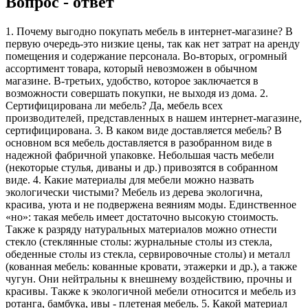
Вопрос - ответ
1. Почему выгодно покупать мебель в интернет-магазине? В
первую очередь-это низкие цены, так как нет затрат на аренду
помещения и содержание персонала. Во-вторых, огромный
ассортимент товара, который невозможен в обычном
магазине. В-третьих, удобство, которое заключается в
возможности совершать покупки, не выходя из дома. 2.
Сертифицирована ли мебель? Да, мебель всех
производителей, представленных в нашем интернет-магазине,
сертифицирована. 3. В каком виде доставляется мебель? В
основном вся мебель доставляется в разобранном виде в
надежной фабричной упаковке. Небольшая часть мебели
(некоторые стулья, диваны и др.) привозятся в собранном
виде. 4. Какие материалы для мебели можно назвать
экологически чистыми? Мебель из дерева экологична,
красива, уюта и не подвержена веяниям моды. Единственное
«но»: такая мебель имеет достаточно высокую стоимость.
Также к разряду натуральных материалов можно отнести
стекло (стеклянные столы: журнальные столы из стекла,
обеденные столы из стекла, сервировочные столы) и металл
(кованная мебель: кованные кровати, этажерки и др.), а также
чугун. Они нейтральны к внешнему воздействию, прочны и
красивы. Также к экологичной мебели относится и мебель из
ротанга, бамбука, ивы - плетеная мебель. 5. Какой материал