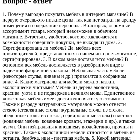
Вопрос - ответ
1. Почему выгодно покупать мебель в интернет-магазине? В
первую очередь-это низкие цены, так как нет затрат на аренду
помещения и содержание персонала. Во-вторых, огромный
ассортимент товара, который невозможен в обычном
магазине. В-третьих, удобство, которое заключается в
возможности совершать покупки, не выходя из дома. 2.
Сертифицирована ли мебель? Да, мебель всех
производителей, представленных в нашем интернет-магазине,
сертифицирована. 3. В каком виде доставляется мебель? В
основном вся мебель доставляется в разобранном виде в
надежной фабричной упаковке. Небольшая часть мебели
(некоторые стулья, диваны и др.) привозятся в собранном
виде. 4. Какие материалы для мебели можно назвать
экологически чистыми? Мебель из дерева экологична,
красива, уюта и не подвержена веяниям моды. Единственное
«но»: такая мебель имеет достаточно высокую стоимость.
Также к разряду натуральных материалов можно отнести
стекло (стеклянные столы: журнальные столы из стекла,
обеденные столы из стекла, сервировочные столы) и металл
(кованная мебель: кованные кровати, этажерки и др.), а также
чугун. Они нейтральны к внешнему воздействию, прочны и
красивы. Также к экологичной мебели относится и мебель из
ротанга, бамбука, ивы - плетеная мебель. 5. Какой материал