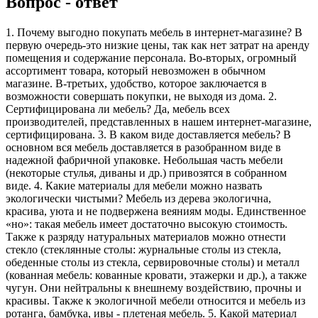
Вопрос - ответ
1. Почему выгодно покупать мебель в интернет-магазине? В
первую очередь-это низкие цены, так как нет затрат на аренду
помещения и содержание персонала. Во-вторых, огромный
ассортимент товара, который невозможен в обычном
магазине. В-третьих, удобство, которое заключается в
возможности совершать покупки, не выходя из дома. 2.
Сертифицирована ли мебель? Да, мебель всех
производителей, представленных в нашем интернет-магазине,
сертифицирована. 3. В каком виде доставляется мебель? В
основном вся мебель доставляется в разобранном виде в
надежной фабричной упаковке. Небольшая часть мебели
(некоторые стулья, диваны и др.) привозятся в собранном
виде. 4. Какие материалы для мебели можно назвать
экологически чистыми? Мебель из дерева экологична,
красива, уюта и не подвержена веяниям моды. Единственное
«но»: такая мебель имеет достаточно высокую стоимость.
Также к разряду натуральных материалов можно отнести
стекло (стеклянные столы: журнальные столы из стекла,
обеденные столы из стекла, сервировочные столы) и металл
(кованная мебель: кованные кровати, этажерки и др.), а также
чугун. Они нейтральны к внешнему воздействию, прочны и
красивы. Также к экологичной мебели относится и мебель из
ротанга, бамбука, ивы - плетеная мебель. 5. Какой материал