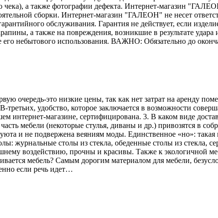
го чека), а также фотографии дефекта. Интернет-магазин "ГАЛЕО
тоятельной сборки. Интернет-магазин "ГАЛЕОН" не несет ответс
гарантийного обслуживания. Гарантия не действует, если издели
рапины, а также на повреждения, возникшие в результате удара и
е его небытового использования. ВАЖНО: Обязательно до оконч
рвую очередь-это низкие цены, так как нет затрат на аренду по
В-третьих, удобство, которое заключается в возможности соверш
ем интернет-магазине, сертифицирована. 3. В каком виде достав
асть мебели (некоторые стулья, диваны и др.) привозятся в соб
 уюта и не подвержена веяниям моды. Единственное «но»: такая 
лы: журнальные столы из стекла, обеденные столы из стекла, се
ешнему воздействию, прочны и красивы. Также к экологичной меб
вливается мебель? Самым дорогим материалом для мебели, безусл
енно если речь идет…