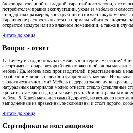
(договора, товарной накладной, гарантийного талона, кассово
потребителем правил эксплуатации, ухода за мебелью и самос
стандартных размеров, конструкций и снимает такую мебель с 
Гарантия не распространяется на нормальный износ, порезы, ца
открытом воздухе или во влажном помещении, а также в случа
Читать до конца
Вопрос - ответ
1. Почему выгодно покупать мебель в интернет-магазине? В пе
ассортимент товара, который невозможен в обычном магазине. 
мебель? Да, мебель всех производителей, представленных в наш
разобранном виде в надежной фабричной упаковке. Небольшая ч
экологически чистыми? Мебель из дерева экологична, красива,
натуральных материалов можно отнести стекло (стеклянные сто
кровати, этажерки и др.), а также чугун. Они нейтральны к вн
мебель. 5. Какой материал самый дорогой, из которого изгота
выполненные из древесины, эксклюзивны и стоят дорого, особ
Читать до конца
Сертификаты поставщиков