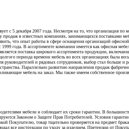
т с 5 декабря 2007 года. Несмотря на то, что организация по 
у продаж в известных компаниях, занимающихся поставками меб
явить, что опыт работы в сфере оснащения организаций офисной
999 года. В ассортименте компании имеется как офисная мебель
вляется поставка широкого ассортимента продукции, включающ
долгого периода времени мебель во всех организациях была вес
ля руководителей и рядовых сотрудников, выбор стал больше и 
странства. Параллельно развитию направления продаж фабрично
ливающие мебель на заказ. Мы также имеем собственное произв
телями мебели и соблюдает их сроки гарантии. В большинстве с
лируются Законом о Защите Прав Потребителей. Условия гарантии
авкой Покупателю, товар тщательно проверяется на предмет брак
людал все инструкции по уходу за изделием. Претензии от Пок