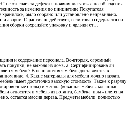
Н" не отвечает за дефекты, появившиеся из-за несоблюдения
твенность за изменения по инициативе Покупателя
е хранилось, было собрано или установлено неправильно.
ли аварии. Гарантия не действует, если товар содержался на
ания сборки сохраняйте упаковку и ярлыки от…
мещения и содержание персонала. Во-вторых, огромный
ать покупки, не выходя из дома. 2. Сертифицирована ли
ляется мебель? В основном вся мебель доставляется в
ранном виде. 4. Какие материалы для мебели можно назвать
мебель имеет достаточно высокую стоимость. Также к разряду
рвировочные столы) и металл (кованная мебель: кованные
ели относится и мебель из ротанга, бамбука, ивы - плетеная
овно, остается массив дерева. Предметы мебели, полностью