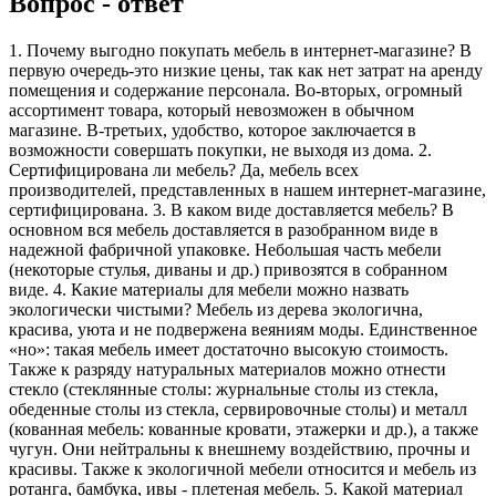
Вопрос - ответ
1. Почему выгодно покупать мебель в интернет-магазине? В
первую очередь-это низкие цены, так как нет затрат на аренду
помещения и содержание персонала. Во-вторых, огромный
ассортимент товара, который невозможен в обычном
магазине. В-третьих, удобство, которое заключается в
возможности совершать покупки, не выходя из дома. 2.
Сертифицирована ли мебель? Да, мебель всех
производителей, представленных в нашем интернет-магазине,
сертифицирована. 3. В каком виде доставляется мебель? В
основном вся мебель доставляется в разобранном виде в
надежной фабричной упаковке. Небольшая часть мебели
(некоторые стулья, диваны и др.) привозятся в собранном
виде. 4. Какие материалы для мебели можно назвать
экологически чистыми? Мебель из дерева экологична,
красива, уюта и не подвержена веяниям моды. Единственное
«но»: такая мебель имеет достаточно высокую стоимость.
Также к разряду натуральных материалов можно отнести
стекло (стеклянные столы: журнальные столы из стекла,
обеденные столы из стекла, сервировочные столы) и металл
(кованная мебель: кованные кровати, этажерки и др.), а также
чугун. Они нейтральны к внешнему воздействию, прочны и
красивы. Также к экологичной мебели относится и мебель из
ротанга, бамбука, ивы - плетеная мебель. 5. Какой материал