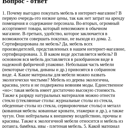
Вопрос - ответ
1. Почему выгодно покупать мебель в интернет-магазине? В
первую очередь-это низкие цены, так как нет затрат на аренду
помещения и содержание персонала. Во-вторых, огромный
ассортимент товара, который невозможен в обычном
магазине. В-третьих, удобство, которое заключается в
возможности совершать покупки, не выходя из дома. 2.
Сертифицирована ли мебель? Да, мебель всех
производителей, представленных в нашем интернет-магазине,
сертифицирована. 3. В каком виде доставляется мебель? В
основном вся мебель доставляется в разобранном виде в
надежной фабричной упаковке. Небольшая часть мебели
(некоторые стулья, диваны и др.) привозятся в собранном
виде. 4. Какие материалы для мебели можно назвать
экологически чистыми? Мебель из дерева экологична,
красива, уюта и не подвержена веяниям моды. Единственное
«но»: такая мебель имеет достаточно высокую стоимость.
Также к разряду натуральных материалов можно отнести
стекло (стеклянные столы: журнальные столы из стекла,
обеденные столы из стекла, сервировочные столы) и металл
(кованная мебель: кованные кровати, этажерки и др.), а также
чугун. Они нейтральны к внешнему воздействию, прочны и
красивы. Также к экологичной мебели относится и мебель из
ротанга, бамбука, ивы - плетеная мебель. 5. Какой материал