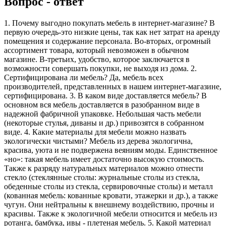
Вопрос - ответ
1. Почему выгодно покупать мебель в интернет-магазине? В
первую очередь-это низкие цены, так как нет затрат на аренду
помещения и содержание персонала. Во-вторых, огромный
ассортимент товара, который невозможен в обычном
магазине. В-третьих, удобство, которое заключается в
возможности совершать покупки, не выходя из дома. 2.
Сертифицирована ли мебель? Да, мебель всех
производителей, представленных в нашем интернет-магазине,
сертифицирована. 3. В каком виде доставляется мебель? В
основном вся мебель доставляется в разобранном виде в
надежной фабричной упаковке. Небольшая часть мебели
(некоторые стулья, диваны и др.) привозятся в собранном
виде. 4. Какие материалы для мебели можно назвать
экологически чистыми? Мебель из дерева экологична,
красива, уюта и не подвержена веяниям моды. Единственное
«но»: такая мебель имеет достаточно высокую стоимость.
Также к разряду натуральных материалов можно отнести
стекло (стеклянные столы: журнальные столы из стекла,
обеденные столы из стекла, сервировочные столы) и металл
(кованная мебель: кованные кровати, этажерки и др.), а также
чугун. Они нейтральны к внешнему воздействию, прочны и
красивы. Также к экологичной мебели относится и мебель из
ротанга, бамбука, ивы - плетеная мебель. 5. Какой материал