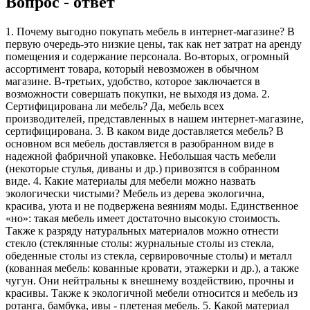
Вопрос - ответ
1. Почему выгодно покупать мебель в интернет-магазине? В
первую очередь-это низкие цены, так как нет затрат на аренду
помещения и содержание персонала. Во-вторых, огромный
ассортимент товара, который невозможен в обычном
магазине. В-третьих, удобство, которое заключается в
возможности совершать покупки, не выходя из дома. 2.
Сертифицирована ли мебель? Да, мебель всех
производителей, представленных в нашем интернет-магазине,
сертифицирована. 3. В каком виде доставляется мебель? В
основном вся мебель доставляется в разобранном виде в
надежной фабричной упаковке. Небольшая часть мебели
(некоторые стулья, диваны и др.) привозятся в собранном
виде. 4. Какие материалы для мебели можно назвать
экологически чистыми? Мебель из дерева экологична,
красива, уюта и не подвержена веяниям моды. Единственное
«но»: такая мебель имеет достаточно высокую стоимость.
Также к разряду натуральных материалов можно отнести
стекло (стеклянные столы: журнальные столы из стекла,
обеденные столы из стекла, сервировочные столы) и металл
(кованная мебель: кованные кровати, этажерки и др.), а также
чугун. Они нейтральны к внешнему воздействию, прочны и
красивы. Также к экологичной мебели относится и мебель из
ротанга, бамбука, ивы - плетеная мебель. 5. Какой материал