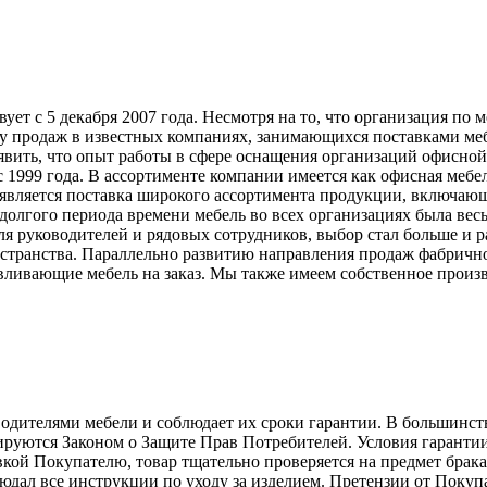
т с 5 декабря 2007 года. Несмотря на то, что организация по 
у продаж в известных компаниях, занимающихся поставками меб
явить, что опыт работы в сфере оснащения организаций офисной
999 года. В ассортименте компании имеется как офисная мебель
вляется поставка широкого ассортимента продукции, включающ
долгого периода времени мебель во всех организациях была вес
ля руководителей и рядовых сотрудников, выбор стал больше и 
странства. Параллельно развитию направления продаж фабрично
ливающие мебель на заказ. Мы также имеем собственное произв
телями мебели и соблюдает их сроки гарантии. В большинстве с
лируются Законом о Защите Прав Потребителей. Условия гарантии
авкой Покупателю, товар тщательно проверяется на предмет брак
людал все инструкции по уходу за изделием. Претензии от Пок