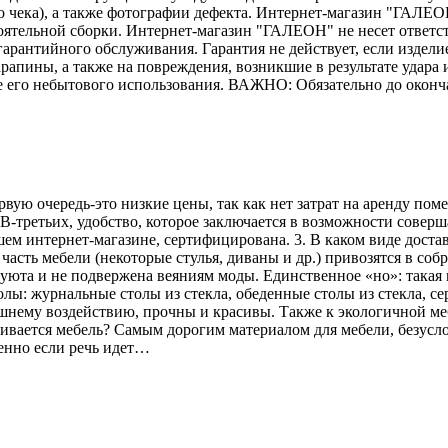
го чека), а также фотографии дефекта. Интернет-магазин "ГАЛЕО
тоятельной сборки. Интернет-магазин "ГАЛЕОН" не несет ответс
гарантийного обслуживания. Гарантия не действует, если издели
рапины, а также на повреждения, возникшие в результате удара и
е его небытового использования. ВАЖНО: Обязательно до оконч
рвую очередь-это низкие цены, так как нет затрат на аренду по
В-третьих, удобство, которое заключается в возможности соверш
ем интернет-магазине, сертифицирована. 3. В каком виде достав
асть мебели (некоторые стулья, диваны и др.) привозятся в соб
 уюта и не подвержена веяниям моды. Единственное «но»: такая 
лы: журнальные столы из стекла, обеденные столы из стекла, се
ешнему воздействию, прочны и красивы. Также к экологичной меб
вливается мебель? Самым дорогим материалом для мебели, безусл
енно если речь идет…