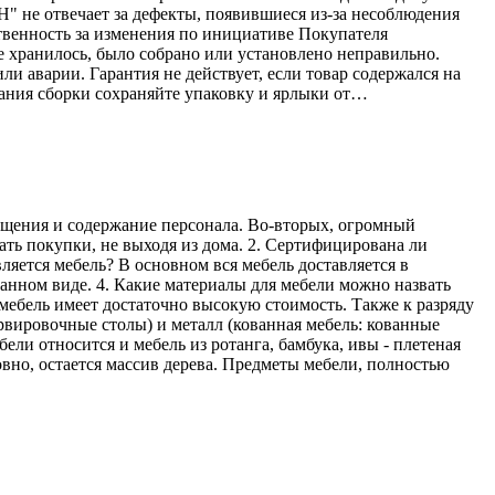
Н" не отвечает за дефекты, появившиеся из-за несоблюдения
твенность за изменения по инициативе Покупателя
е хранилось, было собрано или установлено неправильно.
ли аварии. Гарантия не действует, если товар содержался на
ания сборки сохраняйте упаковку и ярлыки от…
мещения и содержание персонала. Во-вторых, огромный
ать покупки, не выходя из дома. 2. Сертифицирована ли
ляется мебель? В основном вся мебель доставляется в
ранном виде. 4. Какие материалы для мебели можно назвать
мебель имеет достаточно высокую стоимость. Также к разряду
рвировочные столы) и металл (кованная мебель: кованные
ели относится и мебель из ротанга, бамбука, ивы - плетеная
овно, остается массив дерева. Предметы мебели, полностью