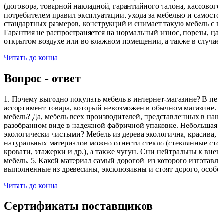
(договора, товарной накладной, гарантийного талона, кассово
потребителем правил эксплуатации, ухода за мебелью и самос
стандартных размеров, конструкций и снимает такую мебель с 
Гарантия не распространяется на нормальный износ, порезы, ца
открытом воздухе или во влажном помещении, а также в случа
Читать до конца
Вопрос - ответ
1. Почему выгодно покупать мебель в интернет-магазине? В пе
ассортимент товара, который невозможен в обычном магазине. 
мебель? Да, мебель всех производителей, представленных в наш
разобранном виде в надежной фабричной упаковке. Небольшая ч
экологически чистыми? Мебель из дерева экологична, красива,
натуральных материалов можно отнести стекло (стеклянные сто
кровати, этажерки и др.), а также чугун. Они нейтральны к вн
мебель. 5. Какой материал самый дорогой, из которого изгота
выполненные из древесины, эксклюзивны и стоят дорого, особ
Читать до конца
Сертификаты поставщиков