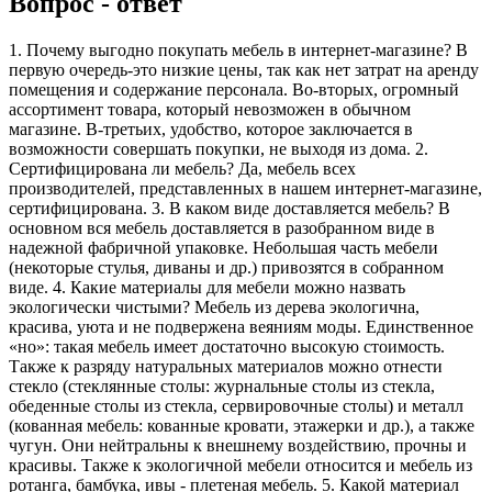
Вопрос - ответ
1. Почему выгодно покупать мебель в интернет-магазине? В
первую очередь-это низкие цены, так как нет затрат на аренду
помещения и содержание персонала. Во-вторых, огромный
ассортимент товара, который невозможен в обычном
магазине. В-третьих, удобство, которое заключается в
возможности совершать покупки, не выходя из дома. 2.
Сертифицирована ли мебель? Да, мебель всех
производителей, представленных в нашем интернет-магазине,
сертифицирована. 3. В каком виде доставляется мебель? В
основном вся мебель доставляется в разобранном виде в
надежной фабричной упаковке. Небольшая часть мебели
(некоторые стулья, диваны и др.) привозятся в собранном
виде. 4. Какие материалы для мебели можно назвать
экологически чистыми? Мебель из дерева экологична,
красива, уюта и не подвержена веяниям моды. Единственное
«но»: такая мебель имеет достаточно высокую стоимость.
Также к разряду натуральных материалов можно отнести
стекло (стеклянные столы: журнальные столы из стекла,
обеденные столы из стекла, сервировочные столы) и металл
(кованная мебель: кованные кровати, этажерки и др.), а также
чугун. Они нейтральны к внешнему воздействию, прочны и
красивы. Также к экологичной мебели относится и мебель из
ротанга, бамбука, ивы - плетеная мебель. 5. Какой материал