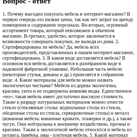
Вопрос - ответ
1. Почему выгодно покупать мебель в интернет-магазине? В
первую очередь-это низкие цены, так как нет затрат на аренду
помещения и содержание персонала. Во-вторых, огромный
ассортимент товара, который невозможен в обычном
магазине. В-третьих, удобство, которое заключается в
возможности совершать покупки, не выходя из дома. 2.
Сертифицирована ли мебель? Да, мебель всех
производителей, представленных в нашем интернет-магазине,
сертифицирована. 3. В каком виде доставляется мебель? В
основном вся мебель доставляется в разобранном виде в
надежной фабричной упаковке. Небольшая часть мебели
(некоторые стулья, диваны и др.) привозятся в собранном
виде. 4. Какие материалы для мебели можно назвать
экологически чистыми? Мебель из дерева экологична,
красива, уюта и не подвержена веяниям моды. Единственное
«но»: такая мебель имеет достаточно высокую стоимость.
Также к разряду натуральных материалов можно отнести
стекло (стеклянные столы: журнальные столы из стекла,
обеденные столы из стекла, сервировочные столы) и металл
(кованная мебель: кованные кровати, этажерки и др.), а также
чугун. Они нейтральны к внешнему воздействию, прочны и
красивы. Также к экологичной мебели относится и мебель из
ротанга, бамбука, ивы - плетеная мебель. 5. Какой материал