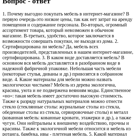
Вопрос - ответ
1. Почему выгодно покупать мебель в интернет-магазине? В
первую очередь-это низкие цены, так как нет затрат на аренду
помещения и содержание персонала. Во-вторых, огромный
ассортимент товара, который невозможен в обычном
магазине. В-третьих, удобство, которое заключается в
возможности совершать покупки, не выходя из дома. 2.
Сертифицирована ли мебель? Да, мебель всех
производителей, представленных в нашем интернет-магазине,
сертифицирована. 3. В каком виде доставляется мебель? В
основном вся мебель доставляется в разобранном виде в
надежной фабричной упаковке. Небольшая часть мебели
(некоторые стулья, диваны и др.) привозятся в собранном
виде. 4. Какие материалы для мебели можно назвать
экологически чистыми? Мебель из дерева экологична,
красива, уюта и не подвержена веяниям моды. Единственное
«но»: такая мебель имеет достаточно высокую стоимость.
Также к разряду натуральных материалов можно отнести
стекло (стеклянные столы: журнальные столы из стекла,
обеденные столы из стекла, сервировочные столы) и металл
(кованная мебель: кованные кровати, этажерки и др.), а также
чугун. Они нейтральны к внешнему воздействию, прочны и
красивы. Также к экологичной мебели относится и мебель из
ротанга, бамбука, ивы - плетеная мебель. 5. Какой материал