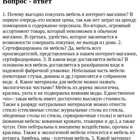
Вопрос - ответ
1. Почему выгодно покупать мебель в интернет-магазине? В
первую очередь-это низкие цены, так как нет затрат на аренду
помещения и содержание персонала. Во-вторых, огромный
ассортимент товара, который невозможен в обычном
магазине. В-третьих, удобство, которое заключается в
возможности совершать покупки, не выходя из дома. 2.
Сертифицирована ли мебель? Да, мебель всех
производителей, представленных в нашем интернет-магазине,
сертифицирована. 3. В каком виде доставляется мебель? В
основном вся мебель доставляется в разобранном виде в
надежной фабричной упаковке. Небольшая часть мебели
(некоторые стулья, диваны и др.) привозятся в собранном
виде. 4. Какие материалы для мебели можно назвать
экологически чистыми? Мебель из дерева экологична,
красива, уюта и не подвержена веяниям моды. Единственное
«но»: такая мебель имеет достаточно высокую стоимость.
Также к разряду натуральных материалов можно отнести
стекло (стеклянные столы: журнальные столы из стекла,
обеденные столы из стекла, сервировочные столы) и металл
(кованная мебель: кованные кровати, этажерки и др.), а также
чугун. Они нейтральны к внешнему воздействию, прочны и
красивы. Также к экологичной мебели относится и мебель из
ротанга, бамбука, ивы - плетеная мебель. 5. Какой материал