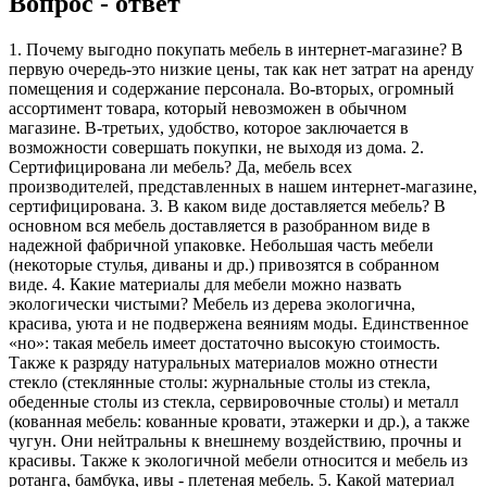
Вопрос - ответ
1. Почему выгодно покупать мебель в интернет-магазине? В
первую очередь-это низкие цены, так как нет затрат на аренду
помещения и содержание персонала. Во-вторых, огромный
ассортимент товара, который невозможен в обычном
магазине. В-третьих, удобство, которое заключается в
возможности совершать покупки, не выходя из дома. 2.
Сертифицирована ли мебель? Да, мебель всех
производителей, представленных в нашем интернет-магазине,
сертифицирована. 3. В каком виде доставляется мебель? В
основном вся мебель доставляется в разобранном виде в
надежной фабричной упаковке. Небольшая часть мебели
(некоторые стулья, диваны и др.) привозятся в собранном
виде. 4. Какие материалы для мебели можно назвать
экологически чистыми? Мебель из дерева экологична,
красива, уюта и не подвержена веяниям моды. Единственное
«но»: такая мебель имеет достаточно высокую стоимость.
Также к разряду натуральных материалов можно отнести
стекло (стеклянные столы: журнальные столы из стекла,
обеденные столы из стекла, сервировочные столы) и металл
(кованная мебель: кованные кровати, этажерки и др.), а также
чугун. Они нейтральны к внешнему воздействию, прочны и
красивы. Также к экологичной мебели относится и мебель из
ротанга, бамбука, ивы - плетеная мебель. 5. Какой материал