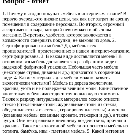
Вопрос - ответ
1. Почему выгодно покупать мебель в интернет-магазине? В
первую очередь-это низкие цены, так как нет затрат на аренду
помещения и содержание персонала. Во-вторых, огромный
ассортимент товара, который невозможен в обычном
магазине. В-третьих, удобство, которое заключается в
возможности совершать покупки, не выходя из дома. 2.
Сертифицирована ли мебель? Да, мебель всех
производителей, представленных в нашем интернет-магазине,
сертифицирована. 3. В каком виде доставляется мебель? В
основном вся мебель доставляется в разобранном виде в
надежной фабричной упаковке. Небольшая часть мебели
(некоторые стулья, диваны и др.) привозятся в собранном
виде. 4. Какие материалы для мебели можно назвать
экологически чистыми? Мебель из дерева экологична,
красива, уюта и не подвержена веяниям моды. Единственное
«но»: такая мебель имеет достаточно высокую стоимость.
Также к разряду натуральных материалов можно отнести
стекло (стеклянные столы: журнальные столы из стекла,
обеденные столы из стекла, сервировочные столы) и металл
(кованная мебель: кованные кровати, этажерки и др.), а также
чугун. Они нейтральны к внешнему воздействию, прочны и
красивы. Также к экологичной мебели относится и мебель из
ротанга, бамбука, ивы - плетеная мебель. 5. Какой материал