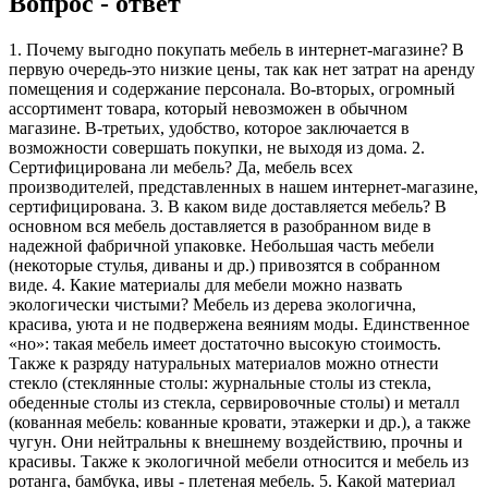
Вопрос - ответ
1. Почему выгодно покупать мебель в интернет-магазине? В
первую очередь-это низкие цены, так как нет затрат на аренду
помещения и содержание персонала. Во-вторых, огромный
ассортимент товара, который невозможен в обычном
магазине. В-третьих, удобство, которое заключается в
возможности совершать покупки, не выходя из дома. 2.
Сертифицирована ли мебель? Да, мебель всех
производителей, представленных в нашем интернет-магазине,
сертифицирована. 3. В каком виде доставляется мебель? В
основном вся мебель доставляется в разобранном виде в
надежной фабричной упаковке. Небольшая часть мебели
(некоторые стулья, диваны и др.) привозятся в собранном
виде. 4. Какие материалы для мебели можно назвать
экологически чистыми? Мебель из дерева экологична,
красива, уюта и не подвержена веяниям моды. Единственное
«но»: такая мебель имеет достаточно высокую стоимость.
Также к разряду натуральных материалов можно отнести
стекло (стеклянные столы: журнальные столы из стекла,
обеденные столы из стекла, сервировочные столы) и металл
(кованная мебель: кованные кровати, этажерки и др.), а также
чугун. Они нейтральны к внешнему воздействию, прочны и
красивы. Также к экологичной мебели относится и мебель из
ротанга, бамбука, ивы - плетеная мебель. 5. Какой материал