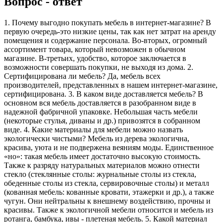
Вопрос - ответ
1. Почему выгодно покупать мебель в интернет-магазине? В
первую очередь-это низкие цены, так как нет затрат на аренду
помещения и содержание персонала. Во-вторых, огромный
ассортимент товара, который невозможен в обычном
магазине. В-третьих, удобство, которое заключается в
возможности совершать покупки, не выходя из дома. 2.
Сертифицирована ли мебель? Да, мебель всех
производителей, представленных в нашем интернет-магазине,
сертифицирована. 3. В каком виде доставляется мебель? В
основном вся мебель доставляется в разобранном виде в
надежной фабричной упаковке. Небольшая часть мебели
(некоторые стулья, диваны и др.) привозятся в собранном
виде. 4. Какие материалы для мебели можно назвать
экологически чистыми? Мебель из дерева экологична,
красива, уюта и не подвержена веяниям моды. Единственное
«но»: такая мебель имеет достаточно высокую стоимость.
Также к разряду натуральных материалов можно отнести
стекло (стеклянные столы: журнальные столы из стекла,
обеденные столы из стекла, сервировочные столы) и металл
(кованная мебель: кованные кровати, этажерки и др.), а также
чугун. Они нейтральны к внешнему воздействию, прочны и
красивы. Также к экологичной мебели относится и мебель из
ротанга, бамбука, ивы - плетеная мебель. 5. Какой материал