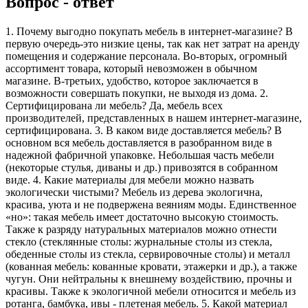
Вопрос - ответ
1. Почему выгодно покупать мебель в интернет-магазине? В
первую очередь-это низкие цены, так как нет затрат на аренду
помещения и содержание персонала. Во-вторых, огромный
ассортимент товара, который невозможен в обычном
магазине. В-третьих, удобство, которое заключается в
возможности совершать покупки, не выходя из дома. 2.
Сертифицирована ли мебель? Да, мебель всех
производителей, представленных в нашем интернет-магазине,
сертифицирована. 3. В каком виде доставляется мебель? В
основном вся мебель доставляется в разобранном виде в
надежной фабричной упаковке. Небольшая часть мебели
(некоторые стулья, диваны и др.) привозятся в собранном
виде. 4. Какие материалы для мебели можно назвать
экологически чистыми? Мебель из дерева экологична,
красива, уюта и не подвержена веяниям моды. Единственное
«но»: такая мебель имеет достаточно высокую стоимость.
Также к разряду натуральных материалов можно отнести
стекло (стеклянные столы: журнальные столы из стекла,
обеденные столы из стекла, сервировочные столы) и металл
(кованная мебель: кованные кровати, этажерки и др.), а также
чугун. Они нейтральны к внешнему воздействию, прочны и
красивы. Также к экологичной мебели относится и мебель из
ротанга, бамбука, ивы - плетеная мебель. 5. Какой материал