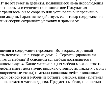
Н" не отвечает за дефекты, появившиеся из-за несоблюдения
твенность за изменения по инициативе Покупателя
е хранилось, было собрано или установлено неправильно.
ли аварии. Гарантия не действует, если товар содержался на
ания сборки сохраняйте упаковку и ярлыки от…
мещения и содержание персонала. Во-вторых, огромный
ать покупки, не выходя из дома. 2. Сертифицирована ли
ляется мебель? В основном вся мебель доставляется в
ранном виде. 4. Какие материалы для мебели можно назвать
мебель имеет достаточно высокую стоимость. Также к разряду
рвировочные столы) и металл (кованная мебель: кованные
ели относится и мебель из ротанга, бамбука, ивы - плетеная
овно, остается массив дерева. Предметы мебели, полностью