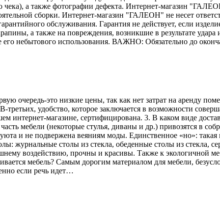
го чека), а также фотографии дефекта. Интернет-магазин "ГАЛЕО
тоятельной сборки. Интернет-магазин "ГАЛЕОН" не несет ответс
гарантийного обслуживания. Гарантия не действует, если издели
рапины, а также на повреждения, возникшие в результате удара и
е его небытового использования. ВАЖНО: Обязательно до оконч
рвую очередь-это низкие цены, так как нет затрат на аренду по
В-третьих, удобство, которое заключается в возможности соверш
ем интернет-магазине, сертифицирована. 3. В каком виде достав
асть мебели (некоторые стулья, диваны и др.) привозятся в соб
 уюта и не подвержена веяниям моды. Единственное «но»: такая 
лы: журнальные столы из стекла, обеденные столы из стекла, се
ешнему воздействию, прочны и красивы. Также к экологичной меб
вливается мебель? Самым дорогим материалом для мебели, безусл
енно если речь идет…