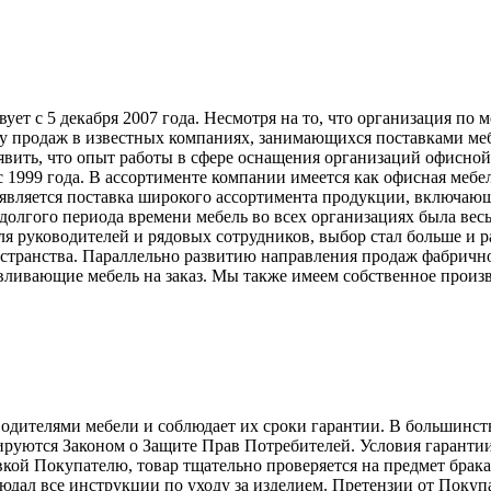
т с 5 декабря 2007 года. Несмотря на то, что организация по 
у продаж в известных компаниях, занимающихся поставками меб
явить, что опыт работы в сфере оснащения организаций офисной
999 года. В ассортименте компании имеется как офисная мебель
вляется поставка широкого ассортимента продукции, включающ
долгого периода времени мебель во всех организациях была вес
ля руководителей и рядовых сотрудников, выбор стал больше и 
странства. Параллельно развитию направления продаж фабрично
ливающие мебель на заказ. Мы также имеем собственное произв
телями мебели и соблюдает их сроки гарантии. В большинстве с
лируются Законом о Защите Прав Потребителей. Условия гарантии
авкой Покупателю, товар тщательно проверяется на предмет брак
людал все инструкции по уходу за изделием. Претензии от Пок