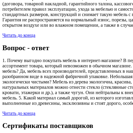
(договора, товарной накладной, гарантийного талона, кассово
потребителем правил эксплуатации, ухода за мебелью и самос
стандартных размеров, конструкций и снимает такую мебель с 
Гарантия не распространяется на нормальный износ, порезы, ца
открытом воздухе или во влажном помещении, а также в случа
Читать до конца
Вопрос - ответ
1. Почему выгодно покупать мебель в интернет-магазине? В пе
ассортимент товара, который невозможен в обычном магазине. 
мебель? Да, мебель всех производителей, представленных в наш
разобранном виде в надежной фабричной упаковке. Небольшая ч
экологически чистыми? Мебель из дерева экологична, красива,
натуральных материалов можно отнести стекло (стеклянные сто
кровати, этажерки и др.), а также чугун. Они нейтральны к вн
мебель. 5. Какой материал самый дорогой, из которого изгота
выполненные из древесины, эксклюзивны и стоят дорого, особ
Читать до конца
Сертификаты поставщиков