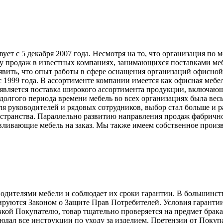
т с 5 декабря 2007 года. Несмотря на то, что организация по 
у продаж в известных компаниях, занимающихся поставками меб
явить, что опыт работы в сфере оснащения организаций офисной
999 года. В ассортименте компании имеется как офисная мебель
вляется поставка широкого ассортимента продукции, включающ
долгого периода времени мебель во всех организациях была вес
ля руководителей и рядовых сотрудников, выбор стал больше и 
странства. Параллельно развитию направления продаж фабрично
ливающие мебель на заказ. Мы также имеем собственное произв
телями мебели и соблюдает их сроки гарантии. В большинстве с
лируются Законом о Защите Прав Потребителей. Условия гарантии
авкой Покупателю, товар тщательно проверяется на предмет брак
людал все инструкции по уходу за изделием. Претензии от Пок