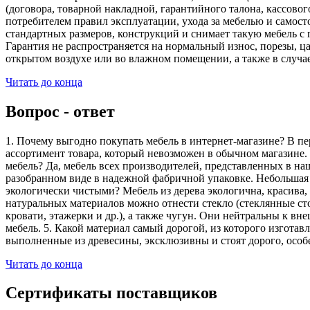
(договора, товарной накладной, гарантийного талона, кассово
потребителем правил эксплуатации, ухода за мебелью и самос
стандартных размеров, конструкций и снимает такую мебель с 
Гарантия не распространяется на нормальный износ, порезы, ца
открытом воздухе или во влажном помещении, а также в случа
Читать до конца
Вопрос - ответ
1. Почему выгодно покупать мебель в интернет-магазине? В пе
ассортимент товара, который невозможен в обычном магазине. 
мебель? Да, мебель всех производителей, представленных в наш
разобранном виде в надежной фабричной упаковке. Небольшая ч
экологически чистыми? Мебель из дерева экологична, красива,
натуральных материалов можно отнести стекло (стеклянные сто
кровати, этажерки и др.), а также чугун. Они нейтральны к вн
мебель. 5. Какой материал самый дорогой, из которого изгота
выполненные из древесины, эксклюзивны и стоят дорого, особ
Читать до конца
Сертификаты поставщиков