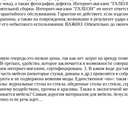
го чека), а также фотографии дефекта. Интернет-магазин "ГАЛЕО
тоятельной сборки. Интернет-магазин "ГАЛЕОН" не несет ответс
гарантийного обслуживания. Гарантия не действует, если издели
рапины, а также на повреждения, возникшие в результате удара и
е его небытового использования. ВАЖНО: Обязательно до оконч
рвую очередь-это низкие цены, так как нет затрат на аренду по
В-третьих, удобство, которое заключается в возможности соверш
ем интернет-магазине, сертифицирована. 3. В каком виде достав
асть мебели (некоторые стулья, диваны и др.) привозятся в соб
 уюта и не подвержена веяниям моды. Единственное «но»: такая 
лы: журнальные столы из стекла, обеденные столы из стекла, се
ешнему воздействию, прочны и красивы. Также к экологичной меб
вливается мебель? Самым дорогим материалом для мебели, безусл
енно если речь идет…