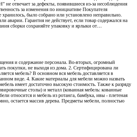
Н" не отвечает за дефекты, появившиеся из-за несоблюдения
твенность за изменения по инициативе Покупателя
е хранилось, было собрано или установлено неправильно.
ли аварии. Гарантия не действует, если товар содержался на
ания сборки сохраняйте упаковку и ярлыки от…
мещения и содержание персонала. Во-вторых, огромный
ать покупки, не выходя из дома. 2. Сертифицирована ли
ляется мебель? В основном вся мебель доставляется в
ранном виде. 4. Какие материалы для мебели можно назвать
мебель имеет достаточно высокую стоимость. Также к разряду
рвировочные столы) и металл (кованная мебель: кованные
ели относится и мебель из ротанга, бамбука, ивы - плетеная
овно, остается массив дерева. Предметы мебели, полностью