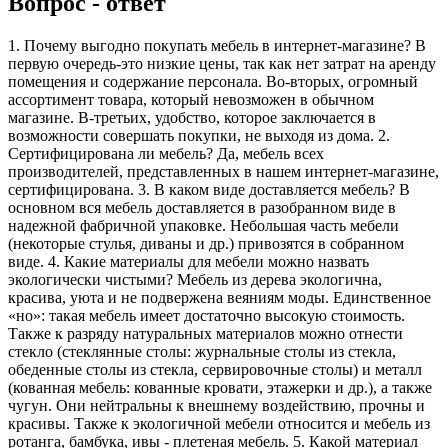
Вопрос - ответ
1. Почему выгодно покупать мебель в интернет-магазине? В
первую очередь-это низкие цены, так как нет затрат на аренду
помещения и содержание персонала. Во-вторых, огромный
ассортимент товара, который невозможен в обычном
магазине. В-третьих, удобство, которое заключается в
возможности совершать покупки, не выходя из дома. 2.
Сертифицирована ли мебель? Да, мебель всех
производителей, представленных в нашем интернет-магазине,
сертифицирована. 3. В каком виде доставляется мебель? В
основном вся мебель доставляется в разобранном виде в
надежной фабричной упаковке. Небольшая часть мебели
(некоторые стулья, диваны и др.) привозятся в собранном
виде. 4. Какие материалы для мебели можно назвать
экологически чистыми? Мебель из дерева экологична,
красива, уюта и не подвержена веяниям моды. Единственное
«но»: такая мебель имеет достаточно высокую стоимость.
Также к разряду натуральных материалов можно отнести
стекло (стеклянные столы: журнальные столы из стекла,
обеденные столы из стекла, сервировочные столы) и металл
(кованная мебель: кованные кровати, этажерки и др.), а также
чугун. Они нейтральны к внешнему воздействию, прочны и
красивы. Также к экологичной мебели относится и мебель из
ротанга, бамбука, ивы - плетеная мебель. 5. Какой материал