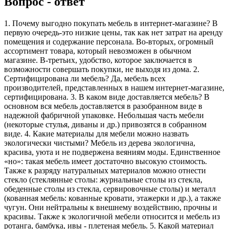
Вопрос - ответ
1. Почему выгодно покупать мебель в интернет-магазине? В
первую очередь-это низкие цены, так как нет затрат на аренду
помещения и содержание персонала. Во-вторых, огромный
ассортимент товара, который невозможен в обычном
магазине. В-третьих, удобство, которое заключается в
возможности совершать покупки, не выходя из дома. 2.
Сертифицирована ли мебель? Да, мебель всех
производителей, представленных в нашем интернет-магазине,
сертифицирована. 3. В каком виде доставляется мебель? В
основном вся мебель доставляется в разобранном виде в
надежной фабричной упаковке. Небольшая часть мебели
(некоторые стулья, диваны и др.) привозятся в собранном
виде. 4. Какие материалы для мебели можно назвать
экологически чистыми? Мебель из дерева экологична,
красива, уюта и не подвержена веяниям моды. Единственное
«но»: такая мебель имеет достаточно высокую стоимость.
Также к разряду натуральных материалов можно отнести
стекло (стеклянные столы: журнальные столы из стекла,
обеденные столы из стекла, сервировочные столы) и металл
(кованная мебель: кованные кровати, этажерки и др.), а также
чугун. Они нейтральны к внешнему воздействию, прочны и
красивы. Также к экологичной мебели относится и мебель из
ротанга, бамбука, ивы - плетеная мебель. 5. Какой материал