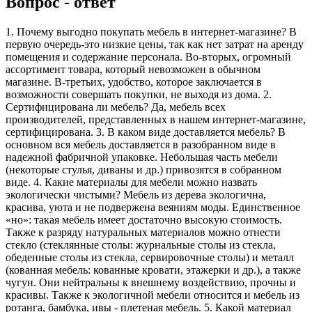
Вопрос - ответ
1. Почему выгодно покупать мебель в интернет-магазине? В
первую очередь-это низкие цены, так как нет затрат на аренду
помещения и содержание персонала. Во-вторых, огромный
ассортимент товара, который невозможен в обычном
магазине. В-третьих, удобство, которое заключается в
возможности совершать покупки, не выходя из дома. 2.
Сертифицирована ли мебель? Да, мебель всех
производителей, представленных в нашем интернет-магазине,
сертифицирована. 3. В каком виде доставляется мебель? В
основном вся мебель доставляется в разобранном виде в
надежной фабричной упаковке. Небольшая часть мебели
(некоторые стулья, диваны и др.) привозятся в собранном
виде. 4. Какие материалы для мебели можно назвать
экологически чистыми? Мебель из дерева экологична,
красива, уюта и не подвержена веяниям моды. Единственное
«но»: такая мебель имеет достаточно высокую стоимость.
Также к разряду натуральных материалов можно отнести
стекло (стеклянные столы: журнальные столы из стекла,
обеденные столы из стекла, сервировочные столы) и металл
(кованная мебель: кованные кровати, этажерки и др.), а также
чугун. Они нейтральны к внешнему воздействию, прочны и
красивы. Также к экологичной мебели относится и мебель из
ротанга, бамбука, ивы - плетеная мебель. 5. Какой материал