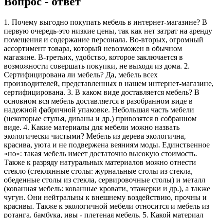
Вопрос - ответ
1. Почему выгодно покупать мебель в интернет-магазине? В
первую очередь-это низкие цены, так как нет затрат на аренду
помещения и содержание персонала. Во-вторых, огромный
ассортимент товара, который невозможен в обычном
магазине. В-третьих, удобство, которое заключается в
возможности совершать покупки, не выходя из дома. 2.
Сертифицирована ли мебель? Да, мебель всех
производителей, представленных в нашем интернет-магазине,
сертифицирована. 3. В каком виде доставляется мебель? В
основном вся мебель доставляется в разобранном виде в
надежной фабричной упаковке. Небольшая часть мебели
(некоторые стулья, диваны и др.) привозятся в собранном
виде. 4. Какие материалы для мебели можно назвать
экологически чистыми? Мебель из дерева экологична,
красива, уюта и не подвержена веяниям моды. Единственное
«но»: такая мебель имеет достаточно высокую стоимость.
Также к разряду натуральных материалов можно отнести
стекло (стеклянные столы: журнальные столы из стекла,
обеденные столы из стекла, сервировочные столы) и металл
(кованная мебель: кованные кровати, этажерки и др.), а также
чугун. Они нейтральны к внешнему воздействию, прочны и
красивы. Также к экологичной мебели относится и мебель из
ротанга, бамбука, ивы - плетеная мебель. 5. Какой материал