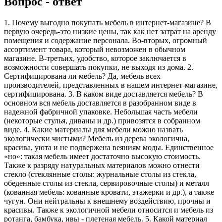
Вопрос - ответ
1. Почему выгодно покупать мебель в интернет-магазине? В
первую очередь-это низкие цены, так как нет затрат на аренду
помещения и содержание персонала. Во-вторых, огромный
ассортимент товара, который невозможен в обычном
магазине. В-третьих, удобство, которое заключается в
возможности совершать покупки, не выходя из дома. 2.
Сертифицирована ли мебель? Да, мебель всех
производителей, представленных в нашем интернет-магазине,
сертифицирована. 3. В каком виде доставляется мебель? В
основном вся мебель доставляется в разобранном виде в
надежной фабричной упаковке. Небольшая часть мебели
(некоторые стулья, диваны и др.) привозятся в собранном
виде. 4. Какие материалы для мебели можно назвать
экологически чистыми? Мебель из дерева экологична,
красива, уюта и не подвержена веяниям моды. Единственное
«но»: такая мебель имеет достаточно высокую стоимость.
Также к разряду натуральных материалов можно отнести
стекло (стеклянные столы: журнальные столы из стекла,
обеденные столы из стекла, сервировочные столы) и металл
(кованная мебель: кованные кровати, этажерки и др.), а также
чугун. Они нейтральны к внешнему воздействию, прочны и
красивы. Также к экологичной мебели относится и мебель из
ротанга, бамбука, ивы - плетеная мебель. 5. Какой материал