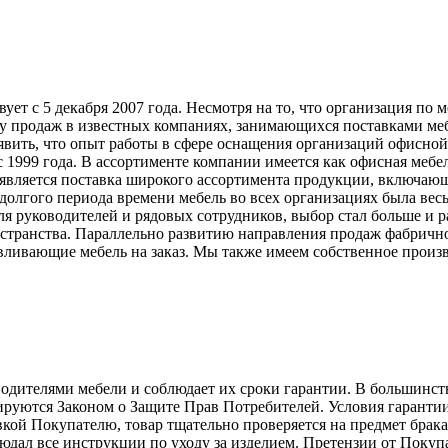
т с 5 декабря 2007 года. Несмотря на то, что организация по 
у продаж в известных компаниях, занимающихся поставками меб
явить, что опыт работы в сфере оснащения организаций офисной
999 года. В ассортименте компании имеется как офисная мебель
вляется поставка широкого ассортимента продукции, включающ
долгого периода времени мебель во всех организациях была вес
ля руководителей и рядовых сотрудников, выбор стал больше и 
странства. Параллельно развитию направления продаж фабрично
ливающие мебель на заказ. Мы также имеем собственное произв
телями мебели и соблюдает их сроки гарантии. В большинстве с
лируются Законом о Защите Прав Потребителей. Условия гарантии
авкой Покупателю, товар тщательно проверяется на предмет брак
людал все инструкции по уходу за изделием. Претензии от Пок