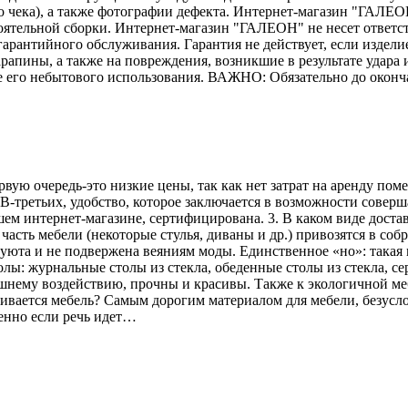
го чека), а также фотографии дефекта. Интернет-магазин "ГАЛЕО
тоятельной сборки. Интернет-магазин "ГАЛЕОН" не несет ответс
гарантийного обслуживания. Гарантия не действует, если издели
рапины, а также на повреждения, возникшие в результате удара и
е его небытового использования. ВАЖНО: Обязательно до оконч
рвую очередь-это низкие цены, так как нет затрат на аренду по
В-третьих, удобство, которое заключается в возможности соверш
ем интернет-магазине, сертифицирована. 3. В каком виде достав
асть мебели (некоторые стулья, диваны и др.) привозятся в соб
 уюта и не подвержена веяниям моды. Единственное «но»: такая 
лы: журнальные столы из стекла, обеденные столы из стекла, се
ешнему воздействию, прочны и красивы. Также к экологичной меб
вливается мебель? Самым дорогим материалом для мебели, безусл
енно если речь идет…