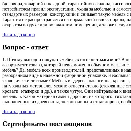
(договора, товарной накладной, гарантийного талона, кассово
потребителем правил эксплуатации, ухода за мебелью и самос
стандартных размеров, конструкций и снимает такую мебель с 
Гарантия не распространяется на нормальный износ, порезы, ца
открытом воздухе или во влажном помещении, а также в случа
Читать до конца
Вопрос - ответ
1. Почему выгодно покупать мебель в интернет-магазине? В пе
ассортимент товара, который невозможен в обычном магазине. 
мебель? Да, мебель всех производителей, представленных в наш
разобранном виде в надежной фабричной упаковке. Небольшая ч
экологически чистыми? Мебель из дерева экологична, красива,
натуральных материалов можно отнести стекло (стеклянные сто
кровати, этажерки и др.), а также чугун. Они нейтральны к вн
мебель. 5. Какой материал самый дорогой, из которого изгота
выполненные из древесины, эксклюзивны и стоят дорого, особ
Читать до конца
Сертификаты поставщиков