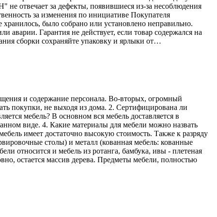
Н" не отвечает за дефекты, появившиеся из-за несоблюдения
твенность за изменения по инициативе Покупателя
е хранилось, было собрано или установлено неправильно.
ли аварии. Гарантия не действует, если товар содержался на
ания сборки сохраняйте упаковку и ярлыки от…
мещения и содержание персонала. Во-вторых, огромный
ать покупки, не выходя из дома. 2. Сертифицирована ли
ляется мебель? В основном вся мебель доставляется в
ранном виде. 4. Какие материалы для мебели можно назвать
мебель имеет достаточно высокую стоимость. Также к разряду
рвировочные столы) и металл (кованная мебель: кованные
ели относится и мебель из ротанга, бамбука, ивы - плетеная
овно, остается массив дерева. Предметы мебели, полностью