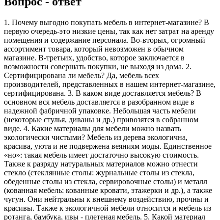
Вопрос - ответ
1. Почему выгодно покупать мебель в интернет-магазине? В
первую очередь-это низкие цены, так как нет затрат на аренду
помещения и содержание персонала. Во-вторых, огромный
ассортимент товара, который невозможен в обычном
магазине. В-третьих, удобство, которое заключается в
возможности совершать покупки, не выходя из дома. 2.
Сертифицирована ли мебель? Да, мебель всех
производителей, представленных в нашем интернет-магазине,
сертифицирована. 3. В каком виде доставляется мебель? В
основном вся мебель доставляется в разобранном виде в
надежной фабричной упаковке. Небольшая часть мебели
(некоторые стулья, диваны и др.) привозятся в собранном
виде. 4. Какие материалы для мебели можно назвать
экологически чистыми? Мебель из дерева экологична,
красива, уюта и не подвержена веяниям моды. Единственное
«но»: такая мебель имеет достаточно высокую стоимость.
Также к разряду натуральных материалов можно отнести
стекло (стеклянные столы: журнальные столы из стекла,
обеденные столы из стекла, сервировочные столы) и металл
(кованная мебель: кованные кровати, этажерки и др.), а также
чугун. Они нейтральны к внешнему воздействию, прочны и
красивы. Также к экологичной мебели относится и мебель из
ротанга, бамбука, ивы - плетеная мебель. 5. Какой материал