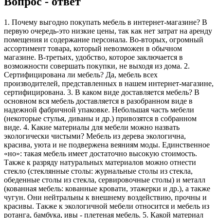
Вопрос - ответ
1. Почему выгодно покупать мебель в интернет-магазине? В
первую очередь-это низкие цены, так как нет затрат на аренду
помещения и содержание персонала. Во-вторых, огромный
ассортимент товара, который невозможен в обычном
магазине. В-третьих, удобство, которое заключается в
возможности совершать покупки, не выходя из дома. 2.
Сертифицирована ли мебель? Да, мебель всех
производителей, представленных в нашем интернет-магазине,
сертифицирована. 3. В каком виде доставляется мебель? В
основном вся мебель доставляется в разобранном виде в
надежной фабричной упаковке. Небольшая часть мебели
(некоторые стулья, диваны и др.) привозятся в собранном
виде. 4. Какие материалы для мебели можно назвать
экологически чистыми? Мебель из дерева экологична,
красива, уюта и не подвержена веяниям моды. Единственное
«но»: такая мебель имеет достаточно высокую стоимость.
Также к разряду натуральных материалов можно отнести
стекло (стеклянные столы: журнальные столы из стекла,
обеденные столы из стекла, сервировочные столы) и металл
(кованная мебель: кованные кровати, этажерки и др.), а также
чугун. Они нейтральны к внешнему воздействию, прочны и
красивы. Также к экологичной мебели относится и мебель из
ротанга, бамбука, ивы - плетеная мебель. 5. Какой материал