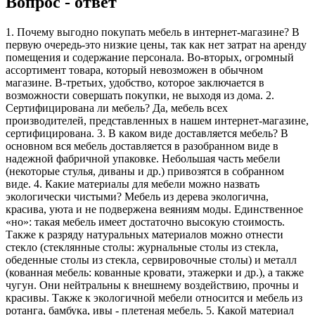
Вопрос - ответ
1. Почему выгодно покупать мебель в интернет-магазине? В
первую очередь-это низкие цены, так как нет затрат на аренду
помещения и содержание персонала. Во-вторых, огромный
ассортимент товара, который невозможен в обычном
магазине. В-третьих, удобство, которое заключается в
возможности совершать покупки, не выходя из дома. 2.
Сертифицирована ли мебель? Да, мебель всех
производителей, представленных в нашем интернет-магазине,
сертифицирована. 3. В каком виде доставляется мебель? В
основном вся мебель доставляется в разобранном виде в
надежной фабричной упаковке. Небольшая часть мебели
(некоторые стулья, диваны и др.) привозятся в собранном
виде. 4. Какие материалы для мебели можно назвать
экологически чистыми? Мебель из дерева экологична,
красива, уюта и не подвержена веяниям моды. Единственное
«но»: такая мебель имеет достаточно высокую стоимость.
Также к разряду натуральных материалов можно отнести
стекло (стеклянные столы: журнальные столы из стекла,
обеденные столы из стекла, сервировочные столы) и металл
(кованная мебель: кованные кровати, этажерки и др.), а также
чугун. Они нейтральны к внешнему воздействию, прочны и
красивы. Также к экологичной мебели относится и мебель из
ротанга, бамбука, ивы - плетеная мебель. 5. Какой материал