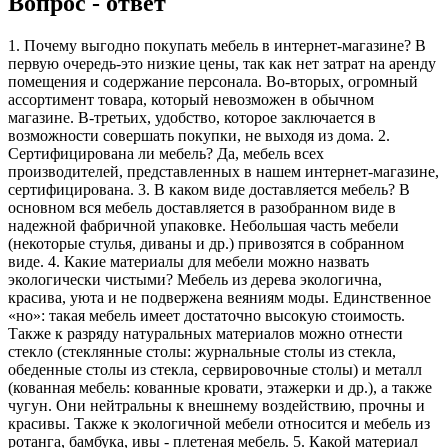
Вопрос - ответ
1. Почему выгодно покупать мебель в интернет-магазине? В
первую очередь-это низкие цены, так как нет затрат на аренду
помещения и содержание персонала. Во-вторых, огромный
ассортимент товара, который невозможен в обычном
магазине. В-третьих, удобство, которое заключается в
возможности совершать покупки, не выходя из дома. 2.
Сертифицирована ли мебель? Да, мебель всех
производителей, представленных в нашем интернет-магазине,
сертифицирована. 3. В каком виде доставляется мебель? В
основном вся мебель доставляется в разобранном виде в
надежной фабричной упаковке. Небольшая часть мебели
(некоторые стулья, диваны и др.) привозятся в собранном
виде. 4. Какие материалы для мебели можно назвать
экологически чистыми? Мебель из дерева экологична,
красива, уюта и не подвержена веяниям моды. Единственное
«но»: такая мебель имеет достаточно высокую стоимость.
Также к разряду натуральных материалов можно отнести
стекло (стеклянные столы: журнальные столы из стекла,
обеденные столы из стекла, сервировочные столы) и металл
(кованная мебель: кованные кровати, этажерки и др.), а также
чугун. Они нейтральны к внешнему воздействию, прочны и
красивы. Также к экологичной мебели относится и мебель из
ротанга, бамбука, ивы - плетеная мебель. 5. Какой материал