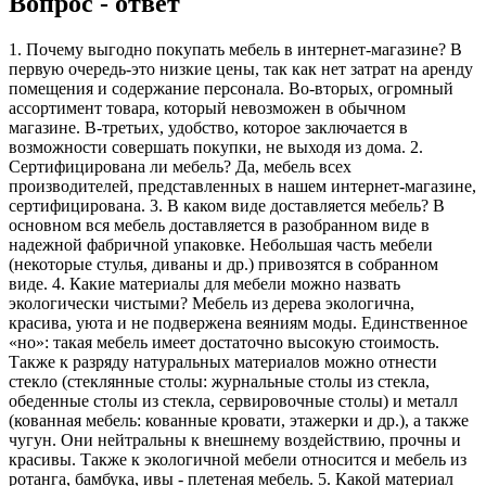
Вопрос - ответ
1. Почему выгодно покупать мебель в интернет-магазине? В
первую очередь-это низкие цены, так как нет затрат на аренду
помещения и содержание персонала. Во-вторых, огромный
ассортимент товара, который невозможен в обычном
магазине. В-третьих, удобство, которое заключается в
возможности совершать покупки, не выходя из дома. 2.
Сертифицирована ли мебель? Да, мебель всех
производителей, представленных в нашем интернет-магазине,
сертифицирована. 3. В каком виде доставляется мебель? В
основном вся мебель доставляется в разобранном виде в
надежной фабричной упаковке. Небольшая часть мебели
(некоторые стулья, диваны и др.) привозятся в собранном
виде. 4. Какие материалы для мебели можно назвать
экологически чистыми? Мебель из дерева экологична,
красива, уюта и не подвержена веяниям моды. Единственное
«но»: такая мебель имеет достаточно высокую стоимость.
Также к разряду натуральных материалов можно отнести
стекло (стеклянные столы: журнальные столы из стекла,
обеденные столы из стекла, сервировочные столы) и металл
(кованная мебель: кованные кровати, этажерки и др.), а также
чугун. Они нейтральны к внешнему воздействию, прочны и
красивы. Также к экологичной мебели относится и мебель из
ротанга, бамбука, ивы - плетеная мебель. 5. Какой материал