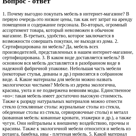
Вопрос - ответ
1. Почему выгодно покупать мебель в интернет-магазине? В
первую очередь-это низкие цены, так как нет затрат на аренду
помещения и содержание персонала. Во-вторых, огромный
ассортимент товара, который невозможен в обычном
магазине. В-третьих, удобство, которое заключается в
возможности совершать покупки, не выходя из дома. 2.
Сертифицирована ли мебель? Да, мебель всех
производителей, представленных в нашем интернет-магазине,
сертифицирована. 3. В каком виде доставляется мебель? В
основном вся мебель доставляется в разобранном виде в
надежной фабричной упаковке. Небольшая часть мебели
(некоторые стулья, диваны и др.) привозятся в собранном
виде. 4. Какие материалы для мебели можно назвать
экологически чистыми? Мебель из дерева экологична,
красива, уюта и не подвержена веяниям моды. Единственное
«но»: такая мебель имеет достаточно высокую стоимость.
Также к разряду натуральных материалов можно отнести
стекло (стеклянные столы: журнальные столы из стекла,
обеденные столы из стекла, сервировочные столы) и металл
(кованная мебель: кованные кровати, этажерки и др.), а также
чугун. Они нейтральны к внешнему воздействию, прочны и
красивы. Также к экологичной мебели относится и мебель из
ротанга, бамбука, ивы - плетеная мебель. 5. Какой материал