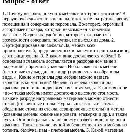
Вопрос - ответ
1. Почему выгодно покупать мебель в интернет-магазине? В
первую очередь-это низкие цены, так как нет затрат на аренду
помещения и содержание персонала. Во-вторых, огромный
ассортимент товара, который невозможен в обычном
магазине. В-третьих, удобство, которое заключается в
возможности совершать покупки, не выходя из дома. 2.
Сертифицирована ли мебель? Да, мебель всех
производителей, представленных в нашем интернет-магазине,
сертифицирована. 3. В каком виде доставляется мебель? В
основном вся мебель доставляется в разобранном виде в
надежной фабричной упаковке. Небольшая часть мебели
(некоторые стулья, диваны и др.) привозятся в собранном
виде. 4. Какие материалы для мебели можно назвать
экологически чистыми? Мебель из дерева экологична,
красива, уюта и не подвержена веяниям моды. Единственное
«но»: такая мебель имеет достаточно высокую стоимость.
Также к разряду натуральных материалов можно отнести
стекло (стеклянные столы: журнальные столы из стекла,
обеденные столы из стекла, сервировочные столы) и металл
(кованная мебель: кованные кровати, этажерки и др.), а также
чугун. Они нейтральны к внешнему воздействию, прочны и
красивы. Также к экологичной мебели относится и мебель из
ротанга, бамбука, ивы - плетеная мебель. 5. Какой материал