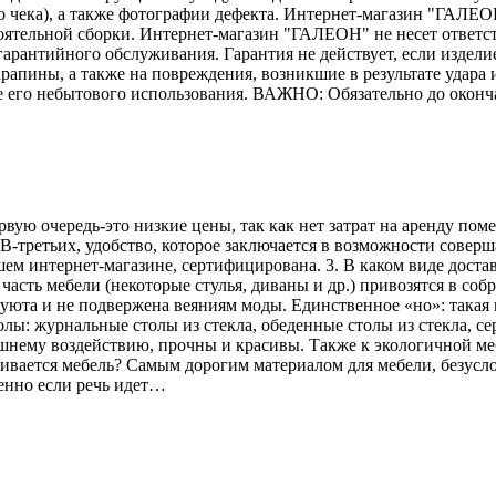
го чека), а также фотографии дефекта. Интернет-магазин "ГАЛЕО
тоятельной сборки. Интернет-магазин "ГАЛЕОН" не несет ответс
гарантийного обслуживания. Гарантия не действует, если издели
рапины, а также на повреждения, возникшие в результате удара и
е его небытового использования. ВАЖНО: Обязательно до оконч
рвую очередь-это низкие цены, так как нет затрат на аренду по
В-третьих, удобство, которое заключается в возможности соверш
ем интернет-магазине, сертифицирована. 3. В каком виде достав
асть мебели (некоторые стулья, диваны и др.) привозятся в соб
 уюта и не подвержена веяниям моды. Единственное «но»: такая 
лы: журнальные столы из стекла, обеденные столы из стекла, се
ешнему воздействию, прочны и красивы. Также к экологичной меб
вливается мебель? Самым дорогим материалом для мебели, безусл
енно если речь идет…