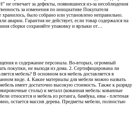
Н" не отвечает за дефекты, появившиеся из-за несоблюдения
твенность за изменения по инициативе Покупателя
е хранилось, было собрано или установлено неправильно.
ли аварии. Гарантия не действует, если товар содержался на
ания сборки сохраняйте упаковку и ярлыки от…
мещения и содержание персонала. Во-вторых, огромный
ать покупки, не выходя из дома. 2. Сертифицирована ли
ляется мебель? В основном вся мебель доставляется в
ранном виде. 4. Какие материалы для мебели можно назвать
мебель имеет достаточно высокую стоимость. Также к разряду
рвировочные столы) и металл (кованная мебель: кованные
ели относится и мебель из ротанга, бамбука, ивы - плетеная
овно, остается массив дерева. Предметы мебели, полностью