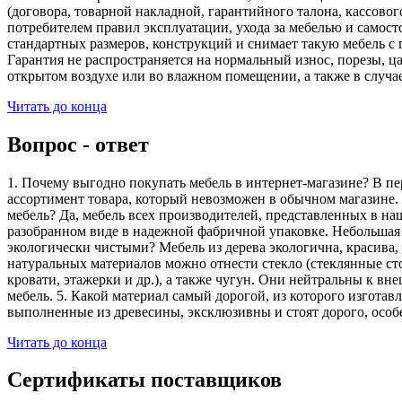
(договора, товарной накладной, гарантийного талона, кассово
потребителем правил эксплуатации, ухода за мебелью и самос
стандартных размеров, конструкций и снимает такую мебель с 
Гарантия не распространяется на нормальный износ, порезы, ца
открытом воздухе или во влажном помещении, а также в случа
Читать до конца
Вопрос - ответ
1. Почему выгодно покупать мебель в интернет-магазине? В пе
ассортимент товара, который невозможен в обычном магазине. 
мебель? Да, мебель всех производителей, представленных в наш
разобранном виде в надежной фабричной упаковке. Небольшая ч
экологически чистыми? Мебель из дерева экологична, красива,
натуральных материалов можно отнести стекло (стеклянные сто
кровати, этажерки и др.), а также чугун. Они нейтральны к вн
мебель. 5. Какой материал самый дорогой, из которого изгота
выполненные из древесины, эксклюзивны и стоят дорого, особ
Читать до конца
Сертификаты поставщиков