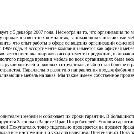
т с 5 декабря 2007 года. Несмотря на то, что организация по 
у продаж в известных компаниях, занимающихся поставками меб
явить, что опыт работы в сфере оснащения организаций офисной
999 года. В ассортименте компании имеется как офисная мебель
вляется поставка широкого ассортимента продукции, включающ
долгого периода времени мебель во всех организациях была вес
ля руководителей и рядовых сотрудников, выбор стал больше и 
странства. Параллельно развитию направления продаж фабрично
ливающие мебель на заказ. Мы также имеем собственное произв
телями мебели и соблюдает их сроки гарантии. В большинстве с
лируются Законом о Защите Прав Потребителей. Условия гарантии
авкой Покупателю, товар тщательно проверяется на предмет брак
людал все инструкции по уходу за изделием. Претензии от Пок