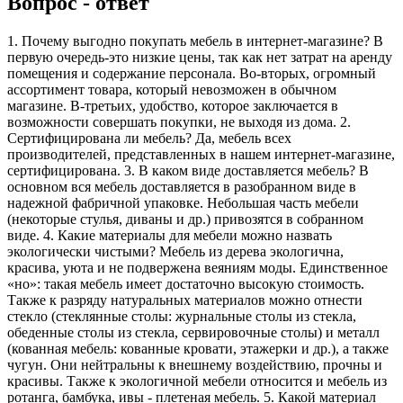
Вопрос - ответ
1. Почему выгодно покупать мебель в интернет-магазине? В
первую очередь-это низкие цены, так как нет затрат на аренду
помещения и содержание персонала. Во-вторых, огромный
ассортимент товара, который невозможен в обычном
магазине. В-третьих, удобство, которое заключается в
возможности совершать покупки, не выходя из дома. 2.
Сертифицирована ли мебель? Да, мебель всех
производителей, представленных в нашем интернет-магазине,
сертифицирована. 3. В каком виде доставляется мебель? В
основном вся мебель доставляется в разобранном виде в
надежной фабричной упаковке. Небольшая часть мебели
(некоторые стулья, диваны и др.) привозятся в собранном
виде. 4. Какие материалы для мебели можно назвать
экологически чистыми? Мебель из дерева экологична,
красива, уюта и не подвержена веяниям моды. Единственное
«но»: такая мебель имеет достаточно высокую стоимость.
Также к разряду натуральных материалов можно отнести
стекло (стеклянные столы: журнальные столы из стекла,
обеденные столы из стекла, сервировочные столы) и металл
(кованная мебель: кованные кровати, этажерки и др.), а также
чугун. Они нейтральны к внешнему воздействию, прочны и
красивы. Также к экологичной мебели относится и мебель из
ротанга, бамбука, ивы - плетеная мебель. 5. Какой материал