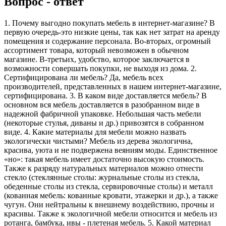
Вопрос - ответ
1. Почему выгодно покупать мебель в интернет-магазине? В
первую очередь-это низкие цены, так как нет затрат на аренду
помещения и содержание персонала. Во-вторых, огромный
ассортимент товара, который невозможен в обычном
магазине. В-третьих, удобство, которое заключается в
возможности совершать покупки, не выходя из дома. 2.
Сертифицирована ли мебель? Да, мебель всех
производителей, представленных в нашем интернет-магазине,
сертифицирована. 3. В каком виде доставляется мебель? В
основном вся мебель доставляется в разобранном виде в
надежной фабричной упаковке. Небольшая часть мебели
(некоторые стулья, диваны и др.) привозятся в собранном
виде. 4. Какие материалы для мебели можно назвать
экологически чистыми? Мебель из дерева экологична,
красива, уюта и не подвержена веяниям моды. Единственное
«но»: такая мебель имеет достаточно высокую стоимость.
Также к разряду натуральных материалов можно отнести
стекло (стеклянные столы: журнальные столы из стекла,
обеденные столы из стекла, сервировочные столы) и металл
(кованная мебель: кованные кровати, этажерки и др.), а также
чугун. Они нейтральны к внешнему воздействию, прочны и
красивы. Также к экологичной мебели относится и мебель из
ротанга, бамбука, ивы - плетеная мебель. 5. Какой материал