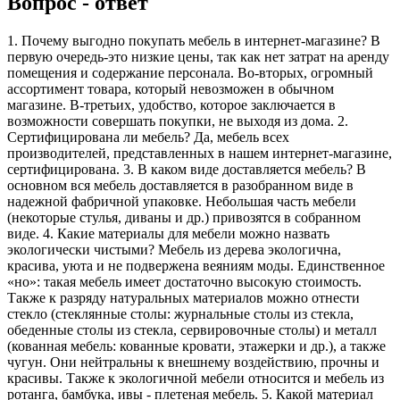
Вопрос - ответ
1. Почему выгодно покупать мебель в интернет-магазине? В
первую очередь-это низкие цены, так как нет затрат на аренду
помещения и содержание персонала. Во-вторых, огромный
ассортимент товара, который невозможен в обычном
магазине. В-третьих, удобство, которое заключается в
возможности совершать покупки, не выходя из дома. 2.
Сертифицирована ли мебель? Да, мебель всех
производителей, представленных в нашем интернет-магазине,
сертифицирована. 3. В каком виде доставляется мебель? В
основном вся мебель доставляется в разобранном виде в
надежной фабричной упаковке. Небольшая часть мебели
(некоторые стулья, диваны и др.) привозятся в собранном
виде. 4. Какие материалы для мебели можно назвать
экологически чистыми? Мебель из дерева экологична,
красива, уюта и не подвержена веяниям моды. Единственное
«но»: такая мебель имеет достаточно высокую стоимость.
Также к разряду натуральных материалов можно отнести
стекло (стеклянные столы: журнальные столы из стекла,
обеденные столы из стекла, сервировочные столы) и металл
(кованная мебель: кованные кровати, этажерки и др.), а также
чугун. Они нейтральны к внешнему воздействию, прочны и
красивы. Также к экологичной мебели относится и мебель из
ротанга, бамбука, ивы - плетеная мебель. 5. Какой материал