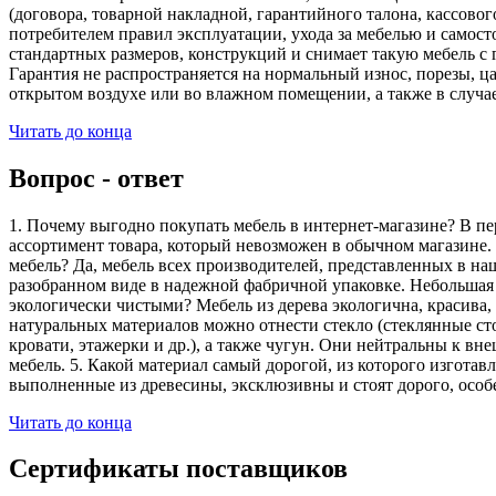
(договора, товарной накладной, гарантийного талона, кассово
потребителем правил эксплуатации, ухода за мебелью и самос
стандартных размеров, конструкций и снимает такую мебель с 
Гарантия не распространяется на нормальный износ, порезы, ца
открытом воздухе или во влажном помещении, а также в случа
Читать до конца
Вопрос - ответ
1. Почему выгодно покупать мебель в интернет-магазине? В пе
ассортимент товара, который невозможен в обычном магазине. 
мебель? Да, мебель всех производителей, представленных в наш
разобранном виде в надежной фабричной упаковке. Небольшая ч
экологически чистыми? Мебель из дерева экологична, красива,
натуральных материалов можно отнести стекло (стеклянные сто
кровати, этажерки и др.), а также чугун. Они нейтральны к вн
мебель. 5. Какой материал самый дорогой, из которого изгота
выполненные из древесины, эксклюзивны и стоят дорого, особ
Читать до конца
Сертификаты поставщиков