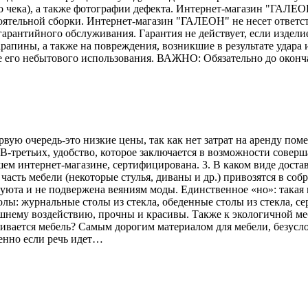
го чека), а также фотографии дефекта. Интернет-магазин "ГАЛЕО
тоятельной сборки. Интернет-магазин "ГАЛЕОН" не несет ответс
гарантийного обслуживания. Гарантия не действует, если издели
рапины, а также на повреждения, возникшие в результате удара и
е его небытового использования. ВАЖНО: Обязательно до оконч
рвую очередь-это низкие цены, так как нет затрат на аренду по
В-третьих, удобство, которое заключается в возможности соверш
ем интернет-магазине, сертифицирована. 3. В каком виде достав
асть мебели (некоторые стулья, диваны и др.) привозятся в соб
 уюта и не подвержена веяниям моды. Единственное «но»: такая 
лы: журнальные столы из стекла, обеденные столы из стекла, се
ешнему воздействию, прочны и красивы. Также к экологичной меб
вливается мебель? Самым дорогим материалом для мебели, безусл
енно если речь идет…