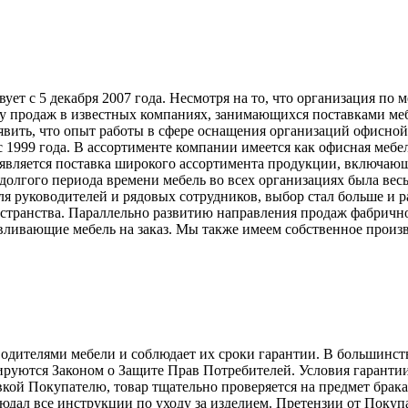
т с 5 декабря 2007 года. Несмотря на то, что организация по 
у продаж в известных компаниях, занимающихся поставками меб
явить, что опыт работы в сфере оснащения организаций офисной
999 года. В ассортименте компании имеется как офисная мебель
вляется поставка широкого ассортимента продукции, включающ
долгого периода времени мебель во всех организациях была вес
ля руководителей и рядовых сотрудников, выбор стал больше и 
странства. Параллельно развитию направления продаж фабрично
ливающие мебель на заказ. Мы также имеем собственное произв
телями мебели и соблюдает их сроки гарантии. В большинстве с
лируются Законом о Защите Прав Потребителей. Условия гарантии
авкой Покупателю, товар тщательно проверяется на предмет брак
людал все инструкции по уходу за изделием. Претензии от Пок