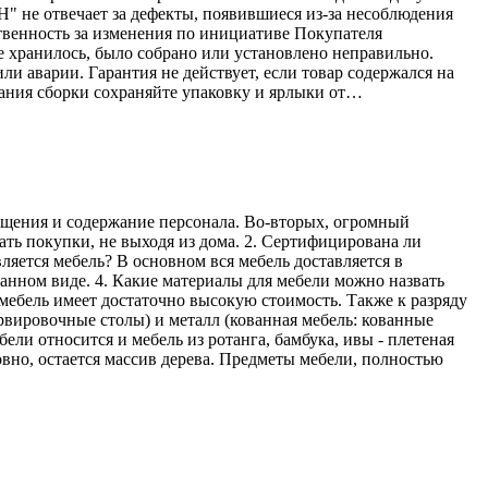
Н" не отвечает за дефекты, появившиеся из-за несоблюдения
твенность за изменения по инициативе Покупателя
е хранилось, было собрано или установлено неправильно.
ли аварии. Гарантия не действует, если товар содержался на
ания сборки сохраняйте упаковку и ярлыки от…
мещения и содержание персонала. Во-вторых, огромный
ать покупки, не выходя из дома. 2. Сертифицирована ли
ляется мебель? В основном вся мебель доставляется в
ранном виде. 4. Какие материалы для мебели можно назвать
мебель имеет достаточно высокую стоимость. Также к разряду
рвировочные столы) и металл (кованная мебель: кованные
ели относится и мебель из ротанга, бамбука, ивы - плетеная
овно, остается массив дерева. Предметы мебели, полностью