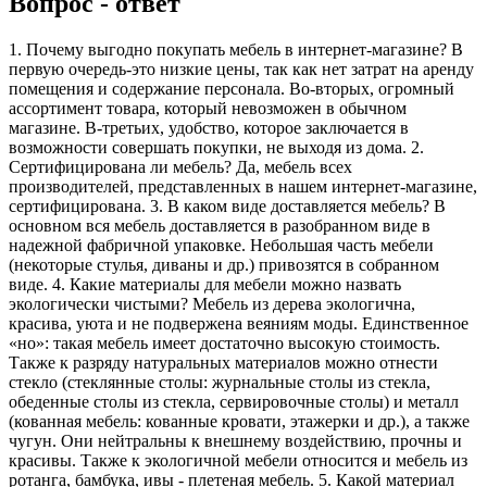
Вопрос - ответ
1. Почему выгодно покупать мебель в интернет-магазине? В
первую очередь-это низкие цены, так как нет затрат на аренду
помещения и содержание персонала. Во-вторых, огромный
ассортимент товара, который невозможен в обычном
магазине. В-третьих, удобство, которое заключается в
возможности совершать покупки, не выходя из дома. 2.
Сертифицирована ли мебель? Да, мебель всех
производителей, представленных в нашем интернет-магазине,
сертифицирована. 3. В каком виде доставляется мебель? В
основном вся мебель доставляется в разобранном виде в
надежной фабричной упаковке. Небольшая часть мебели
(некоторые стулья, диваны и др.) привозятся в собранном
виде. 4. Какие материалы для мебели можно назвать
экологически чистыми? Мебель из дерева экологична,
красива, уюта и не подвержена веяниям моды. Единственное
«но»: такая мебель имеет достаточно высокую стоимость.
Также к разряду натуральных материалов можно отнести
стекло (стеклянные столы: журнальные столы из стекла,
обеденные столы из стекла, сервировочные столы) и металл
(кованная мебель: кованные кровати, этажерки и др.), а также
чугун. Они нейтральны к внешнему воздействию, прочны и
красивы. Также к экологичной мебели относится и мебель из
ротанга, бамбука, ивы - плетеная мебель. 5. Какой материал