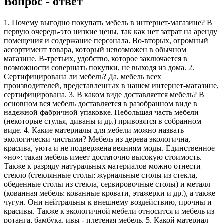
Вопрос - ответ
1. Почему выгодно покупать мебель в интернет-магазине? В
первую очередь-это низкие цены, так как нет затрат на аренду
помещения и содержание персонала. Во-вторых, огромный
ассортимент товара, который невозможен в обычном
магазине. В-третьих, удобство, которое заключается в
возможности совершать покупки, не выходя из дома. 2.
Сертифицирована ли мебель? Да, мебель всех
производителей, представленных в нашем интернет-магазине,
сертифицирована. 3. В каком виде доставляется мебель? В
основном вся мебель доставляется в разобранном виде в
надежной фабричной упаковке. Небольшая часть мебели
(некоторые стулья, диваны и др.) привозятся в собранном
виде. 4. Какие материалы для мебели можно назвать
экологически чистыми? Мебель из дерева экологична,
красива, уюта и не подвержена веяниям моды. Единственное
«но»: такая мебель имеет достаточно высокую стоимость.
Также к разряду натуральных материалов можно отнести
стекло (стеклянные столы: журнальные столы из стекла,
обеденные столы из стекла, сервировочные столы) и металл
(кованная мебель: кованные кровати, этажерки и др.), а также
чугун. Они нейтральны к внешнему воздействию, прочны и
красивы. Также к экологичной мебели относится и мебель из
ротанга, бамбука, ивы - плетеная мебель. 5. Какой материал