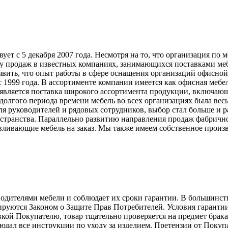
т с 5 декабря 2007 года. Несмотря на то, что организация по 
у продаж в известных компаниях, занимающихся поставками меб
явить, что опыт работы в сфере оснащения организаций офисной
999 года. В ассортименте компании имеется как офисная мебель
вляется поставка широкого ассортимента продукции, включающ
долгого периода времени мебель во всех организациях была вес
ля руководителей и рядовых сотрудников, выбор стал больше и 
странства. Параллельно развитию направления продаж фабрично
ливающие мебель на заказ. Мы также имеем собственное произв
телями мебели и соблюдает их сроки гарантии. В большинстве с
лируются Законом о Защите Прав Потребителей. Условия гарантии
авкой Покупателю, товар тщательно проверяется на предмет брак
людал все инструкции по уходу за изделием. Претензии от Пок