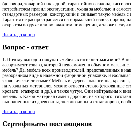
(договора, товарной накладной, гарантийного талона, кассово
потребителем правил эксплуатации, ухода за мебелью и самос
стандартных размеров, конструкций и снимает такую мебель с 
Гарантия не распространяется на нормальный износ, порезы, ца
открытом воздухе или во влажном помещении, а также в случа
Читать до конца
Вопрос - ответ
1. Почему выгодно покупать мебель в интернет-магазине? В пе
ассортимент товара, который невозможен в обычном магазине. 
мебель? Да, мебель всех производителей, представленных в наш
разобранном виде в надежной фабричной упаковке. Небольшая ч
экологически чистыми? Мебель из дерева экологична, красива,
натуральных материалов можно отнести стекло (стеклянные сто
кровати, этажерки и др.), а также чугун. Они нейтральны к вн
мебель. 5. Какой материал самый дорогой, из которого изгота
выполненные из древесины, эксклюзивны и стоят дорого, особ
Читать до конца
Сертификаты поставщиков