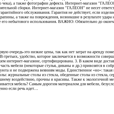
го чека), а также фотографии дефекта. Интернет-магазин "ГАЛЕО
тоятельной сборки. Интернет-магазин "ГАЛЕОН" не несет ответс
гарантийного обслуживания. Гарантия не действует, если издели
рапины, а также на повреждения, возникшие в результате удара и
е его небытового использования. ВАЖНО: Обязательно до оконч
рвую очередь-это низкие цены, так как нет затрат на аренду по
В-третьих, удобство, которое заключается в возможности соверш
ем интернет-магазине, сертифицирована. 3. В каком виде достав
асть мебели (некоторые стулья, диваны и др.) привозятся в соб
 уюта и не подвержена веяниям моды. Единственное «но»: такая 
лы: журнальные столы из стекла, обеденные столы из стекла, се
ешнему воздействию, прочны и красивы. Также к экологичной меб
вливается мебель? Самым дорогим материалом для мебели, безусл
енно если речь идет…