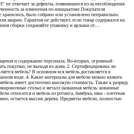
Н" не отвечает за дефекты, появившиеся из-за несоблюдения
твенность за изменения по инициативе Покупателя
е хранилось, было собрано или установлено неправильно.
ли аварии. Гарантия не действует, если товар содержался на
ания сборки сохраняйте упаковку и ярлыки от…
мещения и содержание персонала. Во-вторых, огромный
ать покупки, не выходя из дома. 2. Сертифицирована ли
ляется мебель? В основном вся мебель доставляется в
ранном виде. 4. Какие материалы для мебели можно назвать
мебель имеет достаточно высокую стоимость. Также к разряду
рвировочные столы) и металл (кованная мебель: кованные
ели относится и мебель из ротанга, бамбука, ивы - плетеная
овно, остается массив дерева. Предметы мебели, полностью