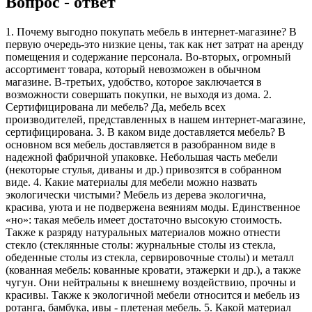
Вопрос - ответ
1. Почему выгодно покупать мебель в интернет-магазине? В
первую очередь-это низкие цены, так как нет затрат на аренду
помещения и содержание персонала. Во-вторых, огромный
ассортимент товара, который невозможен в обычном
магазине. В-третьих, удобство, которое заключается в
возможности совершать покупки, не выходя из дома. 2.
Сертифицирована ли мебель? Да, мебель всех
производителей, представленных в нашем интернет-магазине,
сертифицирована. 3. В каком виде доставляется мебель? В
основном вся мебель доставляется в разобранном виде в
надежной фабричной упаковке. Небольшая часть мебели
(некоторые стулья, диваны и др.) привозятся в собранном
виде. 4. Какие материалы для мебели можно назвать
экологически чистыми? Мебель из дерева экологична,
красива, уюта и не подвержена веяниям моды. Единственное
«но»: такая мебель имеет достаточно высокую стоимость.
Также к разряду натуральных материалов можно отнести
стекло (стеклянные столы: журнальные столы из стекла,
обеденные столы из стекла, сервировочные столы) и металл
(кованная мебель: кованные кровати, этажерки и др.), а также
чугун. Они нейтральны к внешнему воздействию, прочны и
красивы. Также к экологичной мебели относится и мебель из
ротанга, бамбука, ивы - плетеная мебель. 5. Какой материал