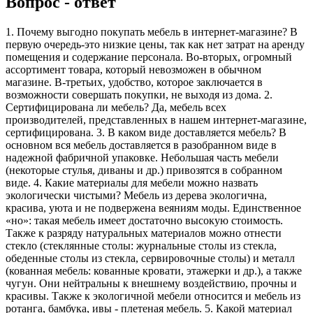
Вопрос - ответ
1. Почему выгодно покупать мебель в интернет-магазине? В
первую очередь-это низкие цены, так как нет затрат на аренду
помещения и содержание персонала. Во-вторых, огромный
ассортимент товара, который невозможен в обычном
магазине. В-третьих, удобство, которое заключается в
возможности совершать покупки, не выходя из дома. 2.
Сертифицирована ли мебель? Да, мебель всех
производителей, представленных в нашем интернет-магазине,
сертифицирована. 3. В каком виде доставляется мебель? В
основном вся мебель доставляется в разобранном виде в
надежной фабричной упаковке. Небольшая часть мебели
(некоторые стулья, диваны и др.) привозятся в собранном
виде. 4. Какие материалы для мебели можно назвать
экологически чистыми? Мебель из дерева экологична,
красива, уюта и не подвержена веяниям моды. Единственное
«но»: такая мебель имеет достаточно высокую стоимость.
Также к разряду натуральных материалов можно отнести
стекло (стеклянные столы: журнальные столы из стекла,
обеденные столы из стекла, сервировочные столы) и металл
(кованная мебель: кованные кровати, этажерки и др.), а также
чугун. Они нейтральны к внешнему воздействию, прочны и
красивы. Также к экологичной мебели относится и мебель из
ротанга, бамбука, ивы - плетеная мебель. 5. Какой материал