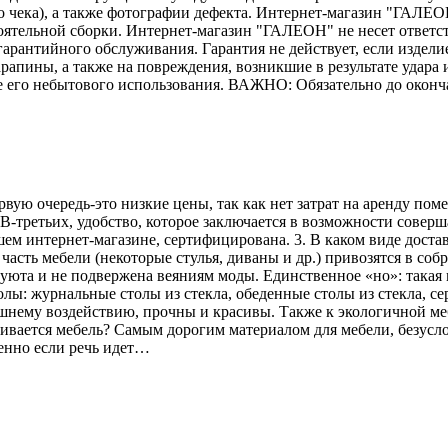
го чека), а также фотографии дефекта. Интернет-магазин "ГАЛЕО
тоятельной сборки. Интернет-магазин "ГАЛЕОН" не несет ответс
гарантийного обслуживания. Гарантия не действует, если издели
рапины, а также на повреждения, возникшие в результате удара и
е его небытового использования. ВАЖНО: Обязательно до оконч
рвую очередь-это низкие цены, так как нет затрат на аренду по
В-третьих, удобство, которое заключается в возможности соверш
ем интернет-магазине, сертифицирована. 3. В каком виде достав
асть мебели (некоторые стулья, диваны и др.) привозятся в соб
 уюта и не подвержена веяниям моды. Единственное «но»: такая 
лы: журнальные столы из стекла, обеденные столы из стекла, се
ешнему воздействию, прочны и красивы. Также к экологичной меб
вливается мебель? Самым дорогим материалом для мебели, безусл
енно если речь идет…