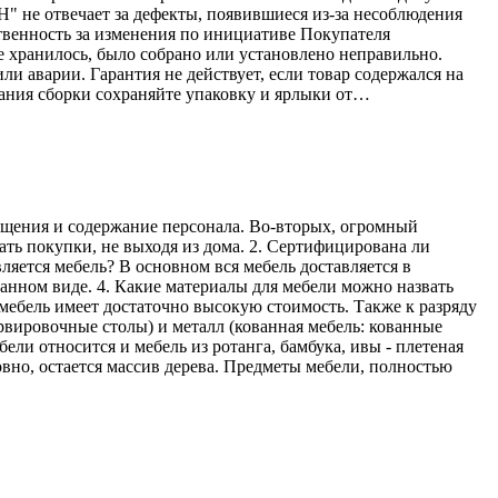
Н" не отвечает за дефекты, появившиеся из-за несоблюдения
твенность за изменения по инициативе Покупателя
е хранилось, было собрано или установлено неправильно.
ли аварии. Гарантия не действует, если товар содержался на
ания сборки сохраняйте упаковку и ярлыки от…
мещения и содержание персонала. Во-вторых, огромный
ать покупки, не выходя из дома. 2. Сертифицирована ли
ляется мебель? В основном вся мебель доставляется в
ранном виде. 4. Какие материалы для мебели можно назвать
мебель имеет достаточно высокую стоимость. Также к разряду
рвировочные столы) и металл (кованная мебель: кованные
ели относится и мебель из ротанга, бамбука, ивы - плетеная
овно, остается массив дерева. Предметы мебели, полностью