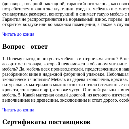
(договора, товарной накладной, гарантийного талона, кассово
потребителем правил эксплуатации, ухода за мебелью и самос
стандартных размеров, конструкций и снимает такую мебель с 
Гарантия не распространяется на нормальный износ, порезы, ца
открытом воздухе или во влажном помещении, а также в случа
Читать до конца
Вопрос - ответ
1. Почему выгодно покупать мебель в интернет-магазине? В пе
ассортимент товара, который невозможен в обычном магазине. 
мебель? Да, мебель всех производителей, представленных в наш
разобранном виде в надежной фабричной упаковке. Небольшая ч
экологически чистыми? Мебель из дерева экологична, красива,
натуральных материалов можно отнести стекло (стеклянные сто
кровати, этажерки и др.), а также чугун. Они нейтральны к вн
мебель. 5. Какой материал самый дорогой, из которого изгота
выполненные из древесины, эксклюзивны и стоят дорого, особ
Читать до конца
Сертификаты поставщиков