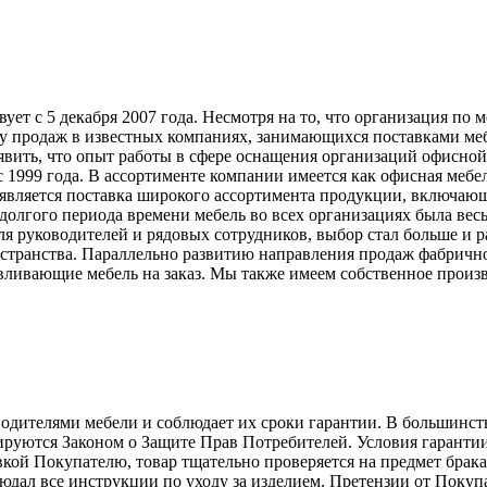
т с 5 декабря 2007 года. Несмотря на то, что организация по 
у продаж в известных компаниях, занимающихся поставками меб
явить, что опыт работы в сфере оснащения организаций офисной
999 года. В ассортименте компании имеется как офисная мебель
вляется поставка широкого ассортимента продукции, включающ
долгого периода времени мебель во всех организациях была вес
ля руководителей и рядовых сотрудников, выбор стал больше и 
странства. Параллельно развитию направления продаж фабрично
ливающие мебель на заказ. Мы также имеем собственное произв
телями мебели и соблюдает их сроки гарантии. В большинстве с
лируются Законом о Защите Прав Потребителей. Условия гарантии
авкой Покупателю, товар тщательно проверяется на предмет брак
людал все инструкции по уходу за изделием. Претензии от Пок